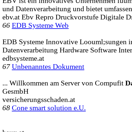
EBV ist ein innovatives Unternehmen fuuml
und Datenverarbeitung und bietet umfassen
ebv.at Ebv Repro Druckvorstufe Digitale D
66
EDB Systeme Web
EDB Systeme Innovative Loouml;sungen i
Datenverarbeitung Hardware Software Inte
edbsysteme.at
67
Unbenanntes Dokument
... Willkommen am Server von Compufit
D
GesmbH
versicherungsschaden.at
68
Cone smart solution e.U.