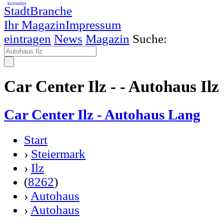
kostenlos
StadtBranche
Ihr Magazin
Impressum
eintragen
News
Magazin
Suche:
Car Center Ilz - - Autohaus Ilz
Car Center Ilz - Autohaus Lang
Start
›
Steiermark
›
Ilz
(
8262
)
›
Autohaus
›
Autohaus