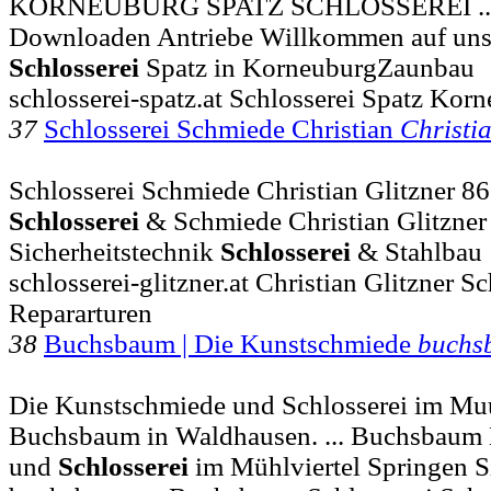
KORNEUBURG SPATZ SCHLOSSEREI ... b
Downloaden Antriebe Willkommen auf uns
Schlosserei
Spatz in KorneuburgZaunbau
schlosserei-spatz.at Schlosserei Spatz Ko
37
Schlosserei Schmiede Christian
Christi
Schlosserei Schmiede Christian Glitzner 863
Schlosserei
& Schmiede Christian Glitzner
Sicherheitstechnik
Schlosserei
& Stahlbau
schlosserei-glitzner.at Christian Glitzner 
Repararturen
38
Buchsbaum | Die Kunstschmiede
buchs
Die Kunstschmiede und Schlosserei im Muu
Buchsbaum in Waldhausen. ... Buchsbaum
und
Schlosserei
im Mühlviertel Springen Si