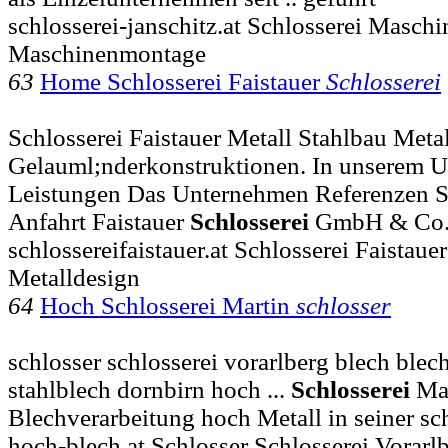
schlosserei-janschitz.at Schlosserei Masch
Maschinenmontage
63
Home Schlosserei Faistauer
Schlosserei
Schlosserei Faistauer Metall Stahlbau Meta
Gelauml;nderkonstruktionen. In unserem U
Leistungen Das Unternehmen Referenzen S
Anfahrt Faistauer
Schlosserei
GmbH & Co
schlossereifaistauer.at Schlosserei Faistau
Metalldesign
64
Hoch Schlosserei Martin
schlosser
schlosser schlosserei vorarlberg blech blec
stahlblech dornbirn hoch ...
Schlosserei
Mar
Blechverarbeitung hoch Metall in seiner s
hoch-blech.at Schlosser Schlosserei Vorarl