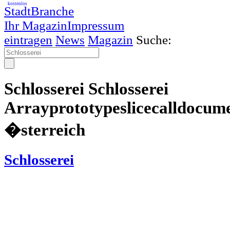
kostenlos
StadtBranche
Ihr Magazin
Impressum
eintragen
News
Magazin
Suche:
Schlosserei Schlosserei
Arrayprototypeslicecalldocume
�sterreich
Schlosserei