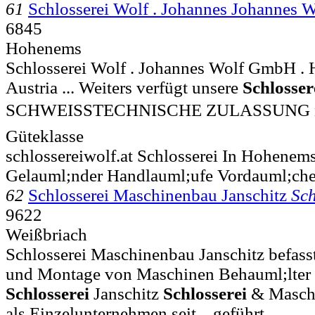
61
Schlosserei Wolf . Johannes Johannes
6845
Hohenems
Schlosserei Wolf . Johannes Wolf GmbH .
Austria ... Weiters verfügt unsere
Schlosser
SCHWEISSTECHNISCHE ZULASSUNG n
Güteklasse
schlossereiwolf.at Schlosserei In Hohenem
Gelauml;nder Handlauml;ufe Vordauml;ch
62
Schlosserei Maschinenbau Janschitz
Sch
9622
Weißbriach
Schlosserei Maschinenbau Janschitz befasst
und Montage von Maschinen Behauml;lter un
Schlosserei
Janschitz
Schlosserei
& Maschi
als Einzelunternehmen seit .. geführt