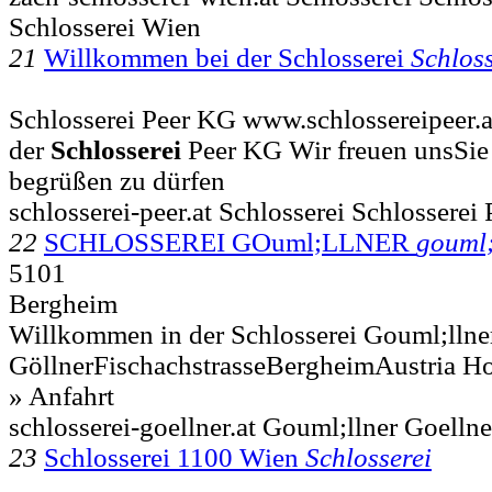
Schlosserei Wien
21
Willkommen bei der Schlosserei
Schloss
Schlosserei Peer KG www.schlossereipeer.a
der
Schlosserei
Peer KG Wir freuen unsSie 
begrüßen zu dürfen
schlosserei-peer.at Schlosserei Schlosserei
22
SCHLOSSEREI GOuml;LLNER
gouml;
5101
Bergheim
Willkommen in der Schlosserei Gouml;llner
GöllnerFischachstrasseBergheimAustria 
» Anfahrt
schlosserei-goellner.at Gouml;llner Goellne
23
Schlosserei 1100 Wien
Schlosserei