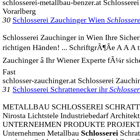
schlosserei-metallbau-benzer.at Schlossere
Vorarlberg
30
Schlosserei Zauchinger Wien
Schlossere
Schlosserei Zauchinger in Wien Ihre Sicherh
richtigen Händen! ... SchriftgrÃ¶Ãe A A A
Zauchinger â Ihr Wiener Experte fÃ¼r sic
Fast
schlosser-zauchinger.at Schlosserei Zauch
31
Schlosserei Schrattenecker ihr
Schlosser
METALLBAU SCHLOSSEREI SCHRATTE
Nirosta Lichtstele Industriebedarf Architektu
UNTERNEHMEN PRODUKTE PROJEKT
Unternehmen Metallbau
Schlosserei
Schrat