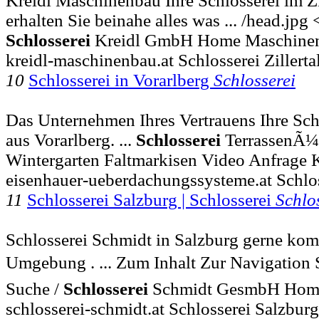
Kreidl Maschinenbau Ihre Schlosserei im Zil
erhalten Sie beinahe alles was ... /head.jpg 
Schlosserei
Kreidl GmbH Home Maschinen-
kreidl-maschinenbau.at Schlosserei Zillerta
10
Schlosserei in Vorarlberg
Schlosserei
Das Unternehmen Ihres Vertrauens Ihre Sch
aus Vorarlberg. ...
Schlosserei
TerrassenÃ¼
Wintergarten Faltmarkisen Video Anfrage K
eisenhauer-ueberdachungssysteme.at Schlos
11
Schlosserei Salzburg | Schlosserei
Schlo
Schlosserei Schmidt in Salzburg gerne kom
Umgebung . ... Zum Inhalt Zur Navigation 
Suche /
Schlosserei
Schmidt GesmbH Ho
schlosserei-schmidt.at Schlosserei Salzbur