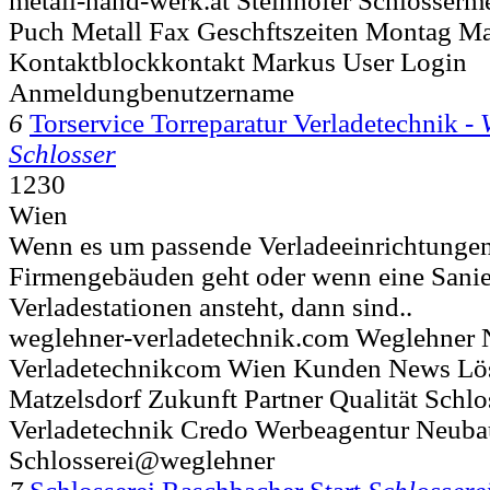
metall-hand-werk.at Steinhofer Schlosserme
Puch Metall Fax Geschftszeiten Montag Ma
Kontaktblockkontakt Markus User Login
Anmeldungbenutzername
6
Torservice Torreparatur Verladetechnik -
Schlosser
1230
Wien
Wenn es um passende Verladeeinrichtunge
Firmengebäuden geht oder wenn eine Sani
Verladestationen ansteht, dann sind..
weglehner-verladetechnik.com Weglehner
Verladetechnikcom Wien Kunden News Lö
Matzelsdorf Zukunft Partner Qualität Schl
Verladetechnik Credo Werbeagentur Neuba
Schlosserei@weglehner