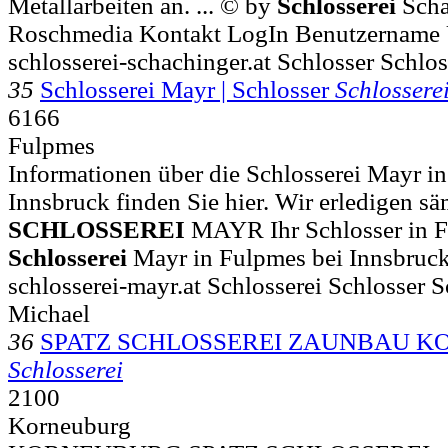
Metallarbeiten an. ... © by
Schlosserei
Scha
Roschmedia Kontakt LogIn Benutzername 
schlosserei-schachinger.at Schlosser Schlo
35
Schlosserei Mayr | Schlosser
Schlossere
6166
Fulpmes
Informationen über die Schlosserei Mayr i
Innsbruck finden Sie hier. Wir erledigen säm
SCHLOSSEREI
MAYR Ihr Schlosser in F
Schlosserei
Mayr in Fulpmes bei Innsbruc
schlosserei-mayr.at Schlosserei Schlosser 
Michael
36
SPATZ SCHLOSSEREI ZAUNBAU 
Schlosserei
2100
Korneuburg