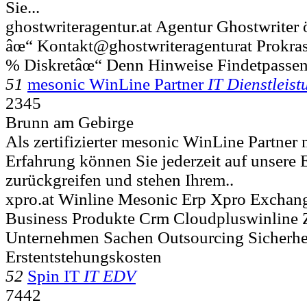
Sie...
ghostwriteragentur.at Agentur Ghostwriter 
âœ“ Kontakt@ghostwriteragenturat Prokras
% Diskretâœ“ Denn Hinweise Findetpasse
51
mesonic WinLine Partner
IT Dienstleis
2345
Brunn am Gebirge
Als zertifizierter mesonic WinLine Partner 
Erfahrung können Sie jederzeit auf unsere 
zurückgreifen und stehen Ihrem..
xpro.at Winline Mesonic Erp Xpro Exchan
Business Produkte Crm Cloudpluswinline Z
Unternehmen Sachen Outsourcing Sicherhe
Erstentstehungskosten
52
Spin IT
IT EDV
7442