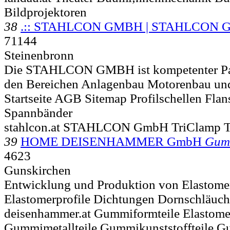
Bildprojektoren
38
.:: STAHLCON GMBH | STAHLCON
71144
Steinenbronn
Die STAHLCON GMBH ist kompetenter Part
den Bereichen Anlagenbau Motorenbau und 
Startseite AGB Sitemap Profilschellen Fla
Spannbänder
stahlcon.at STAHLCON GmbH TriClamp T
39
HOME DEISENHAMMER GmbH
Gumm
4623
Gunskirchen
Entwicklung und Produktion von Elastomer
Elastomerprofile Dichtungen Dornschläuch
deisenhammer.at Gummiformteile Elastome
Gummimetallteile Gummikunststoffteile 