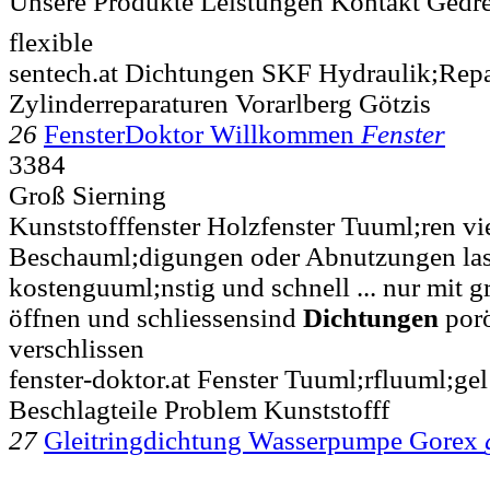
Unsere Produkte Leistungen Kontakt Gedr
flexible
sentech.at Dichtungen SKF Hydraulik;Repa
Zylinderreparaturen Vorarlberg Götzis
26
FensterDoktor Willkommen
Fenster
3384
Groß Sierning
Kunststofffenster Holzfenster Tuuml;ren vi
Beschauml;digungen oder Abnutzungen las
kostenguuml;nstig und schnell ... nur mit
öffnen und schliessensind
Dichtungen
porö
verschlissen
fenster-doktor.at Fenster Tuuml;rfluuml;ge
Beschlagteile Problem Kunststofff
27
Gleitringdichtung Wasserpumpe Gorex