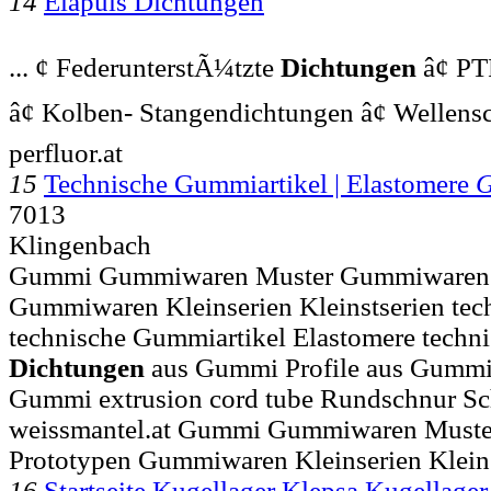
14
Elapuls Dichtungen
... ¢ FederunterstÃ¼tzte
Dichtungen
â¢ PT
â¢ Kolben- Stangendichtungen â¢ Wellen
perfluor.at
15
Technische Gummiartikel | Elastomere
7013
Klingenbach
Gummi Gummiwaren Muster Gummiwaren 
Gummiwaren Kleinserien Kleinstserien te
technische Gummiartikel Elastomere techn
Dichtungen
aus Gummi Profile aus Gummi 
Gummi extrusion cord tube Rundschnur Sc
weissmantel.at Gummi Gummiwaren Must
Prototypen Gummiwaren Kleinserien Kleins
16
Startseite Kugellager Klepsa Kugellag