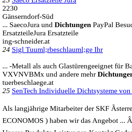
2230
Gänserndorf-Süd
... SaecoJura und
Dichtungen
PayPal Besuch
ErsatzteileJura Ersatzteile
ing-schneider.at
24
Sigl Tuuml;rbeschlauml;ge Ihr
... -Metall als auch Glastürengeeignet für
VXVNVBMx und andere mehr
Dichtunge
tuerbeschlaege.at
25
SenTech Individuelle Dichtsysteme vo
Als langjährige Mitarbeiter der SKF Ãster
ECONOMOS ) haben wir das Angebot ... Â Â