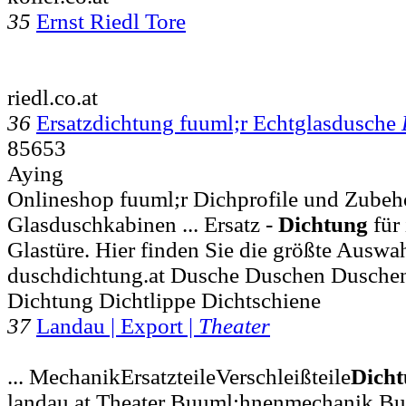
35
Ernst Riedl Tore
riedl.co.at
36
Ersatzdichtung fuuml;r Echtglasdusche
85653
Aying
Onlineshop fuuml;r Dichprofile und Zubeh
Glasduschkabinen ... Ersatz -
Dichtung
für
Glastüre. Hier finden Sie die größte Auswa
duschdichtung.at Dusche Duschen Duschen 
Dichtung Dichtlippe Dichtschiene
37
Landau | Export |
Theater
... MechanikErsatzteileVerschleißteile
Dich
landau.at Theater Buuml;hnenmechanik B