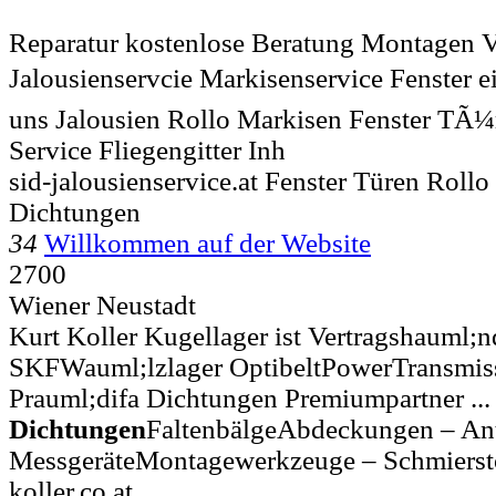
Reparatur kostenlose Beratung Montagen V
Jalousienservcie Markisenservice Fenster ei
uns Jalousien Rollo Markisen Fenster TÃ
Service Fliegengitter Inh
sid-jalousienservice.at Fenster Türen Roll
Dichtungen
34
Willkommen auf der Website
2700
Wiener Neustadt
Kurt Koller Kugellager ist Vertragshauml;n
SKFWauml;lzlager OptibeltPowerTransmiss
Prauml;difa Dichtungen Premiumpartner ...
Dichtungen
FaltenbälgeAbdeckungen – Ant
MessgeräteMontagewerkzeuge – Schmierst
koller.co.at