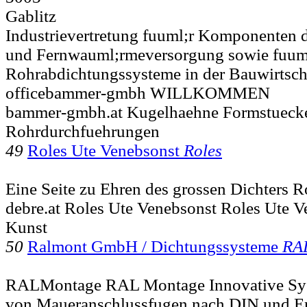
Gablitz
Industrievertretung fuuml;r Komponenten 
und Fernwauml;rmeversorgung sowie fuum
Rohrabdichtungssysteme in der Bauwirtschaft
officebammer-gmbh WILLKOMMEN
bammer-gmbh.at Kugelhaehne Formstueck
Rohrdurchfuehrungen
49
Roles Ute Venebsonst
Roles
Eine Seite zu Ehren des grossen Dichters 
debre.at Roles Ute Venebsonst Roles Ute 
Kunst
50
Ralmont GmbH / Dichtungssysteme
RA
RALMontage RAL Montage Innovative Sys
von Maueranschlussfugen nach DIN und E