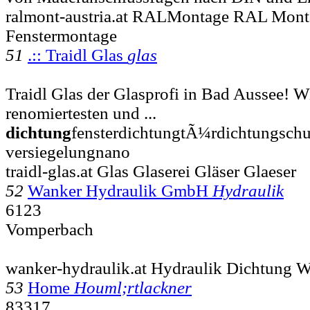
ralmont-austria.at RALMontage RAL Mont
Fenstermontage
51
.:: Traidl Glas
glas
Traidl Glas der Glasprofi in Bad Aussee! W
renomiertesten und ...
dichtung
fensterdichtungtÃ¼rdichtungschu
versiegelungnano
traidl-glas.at Glas Glaserei Gläser Glaeser
52
Wanker Hydraulik GmbH
Hydraulik
6123
Vomperbach
wanker-hydraulik.at Hydraulik Dichtung 
53
Home
Houml;rtlackner
83317