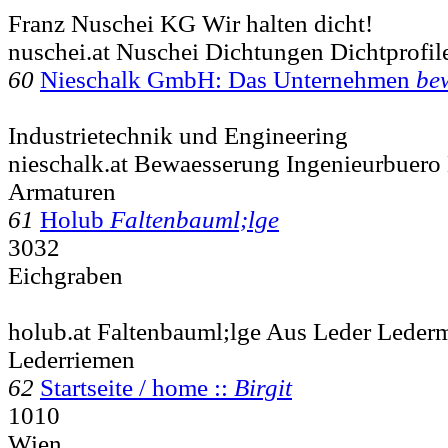
Franz Nuschei KG Wir halten dicht!
nuschei.at Nuschei Dichtungen Dichtprofil
60
Nieschalk GmbH: Das Unternehmen
be
Industrietechnik und Engineering
nieschalk.at Bewaesserung Ingenieurbuero
Armaturen
61
Holub
Faltenbauml;lge
3032
Eichgraben
holub.at Faltenbauml;lge Aus Leder Leder
Lederriemen
62
Startseite / home ::
Birgit
1010
Wien