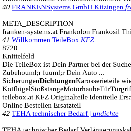
40
FRANKENSystems GmbH Kitzingen
f
META_DESCRIPTION
franken-systems.at Frankolon Frankosil Th
41
Willkommen TeileBox
KFZ
8720
Knittelfeld
Die TeileBox ist Dein Partner bei der Suche
Zubehouml;r fuuml;r Dein Auto ...
Sicherungen
Dichtungen
Karosserieteile wi
KotflügelStoßstangeMotorhaubeTürTürgri
teilebox.at KFZ Originalteile Identteile Er
Online Bestellen Ersatzteil
42
TEHA technischer Bedarf |
undichte
TEHA technischer Bedarf Verlängerungska