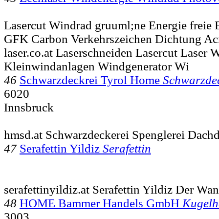
Lasercut Windrad gruuml;ne Energie freie 
GFK Carbon Verkehrszeichen Dichtung A
laser.co.at Laserschneiden Lasercut Laser
Kleinwindanlagen Windgenerator Wi
46
Schwarzdeckrei Tyrol Home
Schwarzdec
6020
Innsbruck
hmsd.at Schwarzdeckerei Spenglerei Dach
47
Serafettin Yildiz
Serafettin
serafettinyildiz.at Serafettin Yildiz Der Wa
48
HOME Bammer Handels GmbH
Kugelh
3003