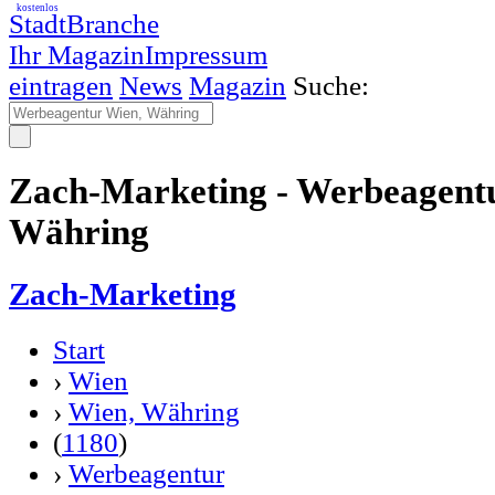
kostenlos
StadtBranche
Ihr Magazin
Impressum
eintragen
News
Magazin
Suche:
Zach-Marketing - Werbeagent
Währing
Zach-Marketing
Start
›
Wien
›
Wien, Währing
(
1180
)
›
Werbeagentur