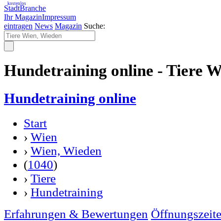
kostenlos
StadtBranche
Ihr Magazin
Impressum
eintragen
News
Magazin
Suche:
Hundetraining online - Tiere 
Hundetraining online
Start
›
Wien
›
Wien, Wieden
(
1040
)
›
Tiere
›
Hundetraining
Erfahrungen & Bewertungen
Öffnungszeit