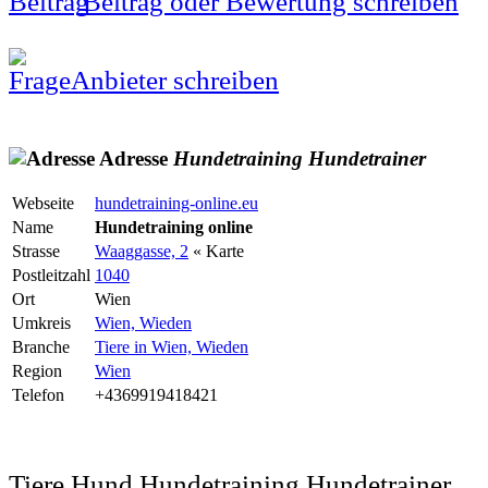
Beitrag oder Bewertung schreiben
Anbieter schreiben
Adresse
Hundetraining
Hundetrainer
Webseite
hundetraining-online.eu
Name
Hundetraining online
Strasse
Waaggasse, 2
« Karte
Postleitzahl
1040
Ort
Wien
Umkreis
Wien, Wieden
Branche
Tiere in Wien, Wieden
Region
Wien
Telefon
+4369919418421
Tiere Hund Hundetraining Hundetrainer