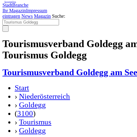
kostenlos
StadtBranche
Ihr Magazin
Impressum
eintragen
News
Magazin
Suche:
Tourismusverband Goldegg am
Tourismus Goldegg
Tourismusverband Goldegg am Se
Start
›
Niederösterreich
›
Goldegg
(
3100
)
›
Tourismus
›
Goldegg