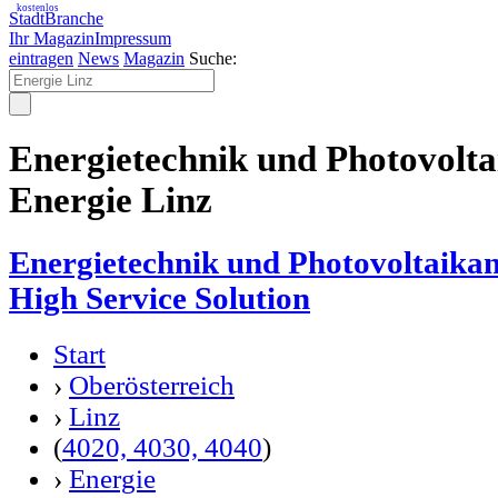
kostenlos
StadtBranche
Ihr Magazin
Impressum
eintragen
News
Magazin
Suche:
Energietechnik und Photovolta
Energie Linz
Energietechnik und Photovoltaika
High Service Solution
Start
›
Oberösterreich
›
Linz
(
4020, 4030, 4040
)
›
Energie