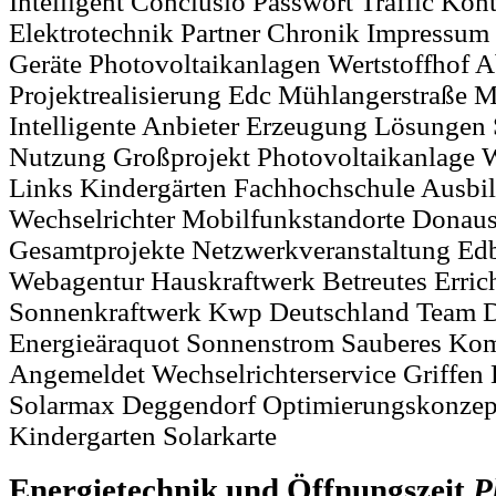
Intelligent Conclusio Passwort Traffic Kon
Elektrotechnik Partner Chronik Impressu
Geräte Photovoltaikanlagen Wertstoffhof
Projektrealisierung Edc Mühlangerstraße 
Intelligente Anbieter Erzeugung Lösungen
Nutzung Großprojekt Photovoltaikanlage W
Links Kindergärten Fachhochschule Ausbil
Wechselrichter Mobilfunkstandorte Donaus
Gesamtprojekte Netzwerkveranstaltung Ed
Webagentur Hauskraftwerk Betreutes Erric
Sonnenkraftwerk Kwp Deutschland Team Di
Energieäraquot Sonnenstrom Sauberes Ko
Angemeldet Wechselrichterservice Griffen
Solarmax Deggendorf Optimierungskonze
Kindergarten Solarkarte
Energietechnik und Öffnungszeit
P