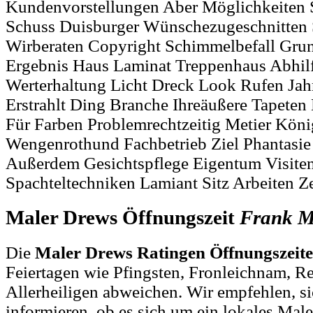
Kundenvorstellungen Aber Möglichkeiten 
Schuss Duisburger Wünschezugeschnitten
Wirberaten Copyright Schimmelbefall Grun
Ergebnis Haus Laminat Treppenhaus Abhilf
Werterhaltung Licht Dreck Look Rufen Ja
Erstrahlt Ding Branche Ihreäußere Tapeten
Für Farben Problemrechtzeitig Metier Köni
Wengenrothund Fachbetrieb Ziel Phantasie
Außerdem Gesichtspflege Eigentum Visiten
Spachteltechniken Lamiant Sitz Arbeiten Ze
Maler Drews Öffnungszeit
Frank
M
Die
Maler Drews Ratingen Öffnungszeit
Feiertagen wie Pfingsten, Fronleichnam, R
Allerheiligen abweichen. Wir empfehlen, si
informieren, ob es sich um ein lokales Male