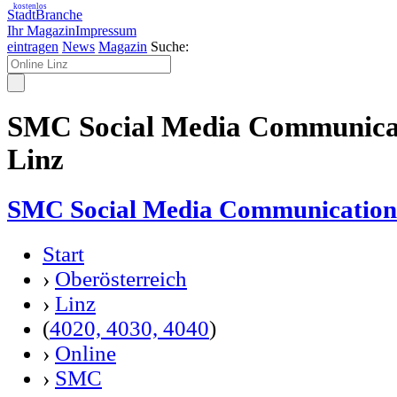
kostenlos
StadtBranche
Ihr Magazin
Impressum
eintragen
News
Magazin
Suche:
SMC Social Media Communicat
Linz
SMC Social Media Communication
Start
›
Oberösterreich
›
Linz
(
4020, 4030, 4040
)
›
Online
›
SMC