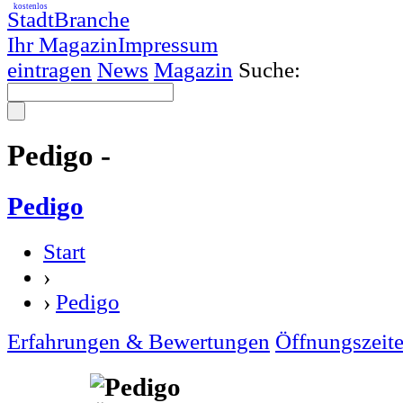
kostenlos
StadtBranche
Ihr Magazin
Impressum
eintragen
News
Magazin
Suche:
Pedigo -
Pedigo
Start
›
›
Pedigo
Erfahrungen & Bewertungen
Öffnungszeit