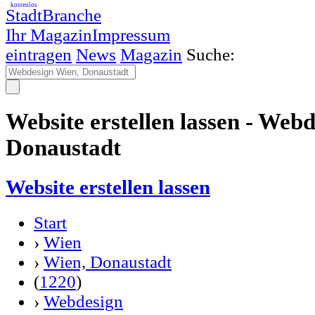
kostenlos
StadtBranche
Ihr Magazin
Impressum
eintragen
News
Magazin
Suche:
Website erstellen lassen - Web
Donaustadt
Website erstellen lassen
Start
›
Wien
›
Wien, Donaustadt
(
1220
)
›
Webdesign