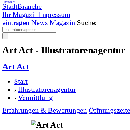
kostenlos
StadtBranche
Ihr Magazin
Impressum
eintragen
News
Magazin
Suche:
Art Act - Illustratorenagentur
Art Act
Start
›
Illustratorenagentur
›
Vermittlung
Erfahrungen & Bewertungen
Öffnungszeit