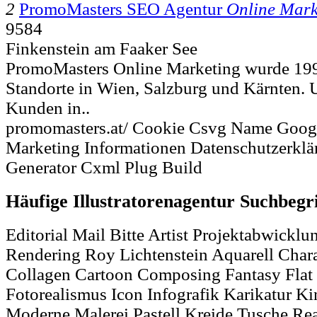
2
PromoMasters SEO Agentur
Online Mark
9584
Finkenstein am Faaker See
PromoMasters Online Marketing wurde 199
Standorte in Wien, Salzburg und Kärnten
Kunden in..
promomasters.at/ Cookie Csvg Name Google
Marketing Informationen Datenschutzerklär
Generator Cxml Plug Build
Häufige Illustratorenagentur Suchbegr
Editorial Mail Bitte Artist Projektabwicklung
Rendering Roy Lichtenstein Aquarell Char
Collagen Cartoon Composing Fantasy Flat V
Fotorealismus Icon Infografik Karikatur K
Moderne Malerei Pastell Kreide Tusche Re