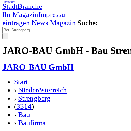
kostenlos
StadtBranche
Ihr Magazin
Impressum
eintragen
News
Magazin
Suche:
JARO-BAU GmbH - Bau Stren
JARO-BAU GmbH
Start
›
Niederösterreich
›
Strengberg
(
3314
)
›
Bau
›
Baufirma