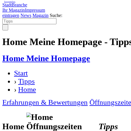
kostenlos
StadtBranche
Ihr Magazin
Impressum
eintragen
News
Magazin
Suche:
Home Meine Homepage - Tipp
Home Meine Homepage
Start
›
Tipps
›
Home
Erfahrungen & Bewertungen
Öffnungszeit
Home
Tipps