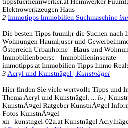
tippsfuerheimwerker.at Heimwerker Fuuml;
Elektrowerkzeugen Haus
2
Immotipps Immobilien Suchmaschine
im
Die besten Tipps fuuml;r die Suchen nach 
Wohnungen Hauml;user und Gewerbeimmobil
Österreich Urbanhome -
Haus
und Wohnung 
Immobilienboerse - Immobilieninserate
immotipps.at Immobilien Tipps Immo Reals
3
Acryl und Kunstnägel |
Kunstnägel
Hier finden Sie viele wertvolle Tipps und 
Thema Acryl und Kunstnägel. ... ï»¿ Kuns
KunstnÃ¤gel Ratgeber KunstnÃ¤gel Infor
Fotos KunstnÃ¤gel
xn--kunstngel-02a.at Kunstnägel Acrylnäge