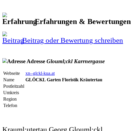
Erfahrungen & Bewertunge
Beitrag oder Bewertung schreiben
Adresse
Glouml;ckl
Karrnergasse
Webseite
xn--glckl-kua.at
Name
GLÖCKL Garten Floristik Kräutertau
Postleitzahl
Umkreis
Region
Telefon
Krauml;utertau Georg Glouml;ckl