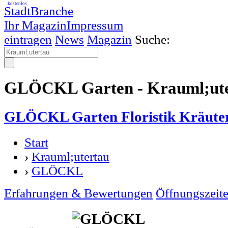
kostenlos
StadtBranche
Ihr Magazin
Impressum
eintragen
News
Magazin
Suche:
GLÖCKL Garten - Krauml;ut
GLÖCKL Garten Floristik Kräute
Start
›
Krauml;utertau
›
GLÖCKL
Erfahrungen & Bewertungen
Öffnungszeit