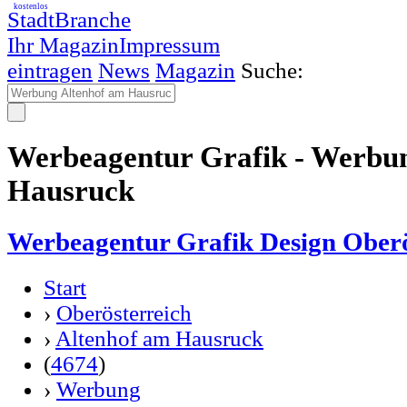
kostenlos
StadtBranche
Ihr Magazin
Impressum
eintragen
News
Magazin
Suche:
Werbeagentur Grafik - Werbu
Hausruck
Werbeagentur Grafik Design Oberö
Start
›
Oberösterreich
›
Altenhof am Hausruck
(
4674
)
›
Werbung