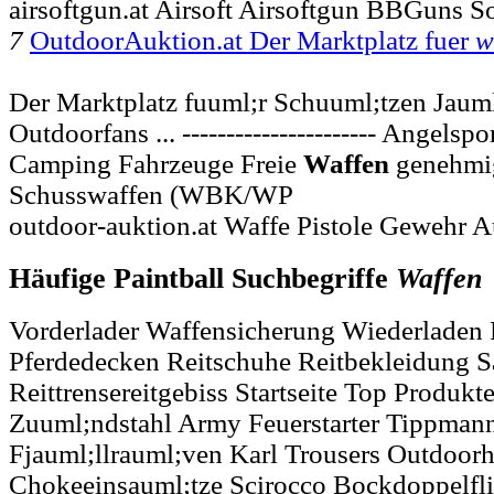
airsoftgun.at Airsoft Airsoftgun BBGuns So
7
OutdoorAuktion.at Der Marktplatz fuer
w
Der Marktplatz fuuml;r Schuuml;tzen Jaum
Outdoorfans ... ---------------------- Angel
Camping Fahrzeuge Freie
Waffen
genehmig
Schusswaffen (WBK/WP
outdoor-auktion.at Waffe Pistole Gewehr A
Häufige Paintball Suchbegriffe
Waffen
Vorderlader Waffensicherung Wiederladen 
Pferdedecken Reitschuhe Reitbekleidung Sat
Reittrensereitgebiss Startseite Top Produkt
Zuuml;ndstahl Army Feuerstarter Tippman
Fjauml;llrauml;ven Karl Trousers Outdoor
Chokeeinsauml;tze Scirocco Bockdoppelfli