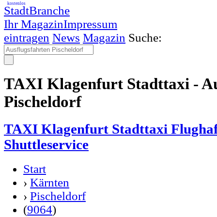
kostenlos
StadtBranche
Ihr Magazin
Impressum
eintragen
News
Magazin
Suche:
TAXI Klagenfurt Stadttaxi - A
Pischeldorf
TAXI Klagenfurt Stadttaxi Flughaf
Shuttleservice
Start
›
Kärnten
›
Pischeldorf
(
9064
)