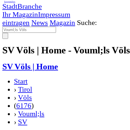
kostenlos
StadtBranche
Ihr Magazin
Impressum
eintragen
News
Magazin
Suche:
SV Völs | Home - Vouml;ls Völs
SV Völs | Home
Start
›
Tirol
›
Völs
(
6176
)
›
Vouml;ls
›
SV