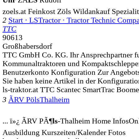
zoels.at Feinkost Zöls Wildankauf Speziali
2
Start · LSTractor · Tractor Technic C
TTC
90613
Großhabersdorf
TTC GmbH Co. KG. Ihr Ansprechpartner f
Kommunaltraktoren und Kompaktschlepper 
Benutzerkonto Konfiguration Zur Angebots
Sie haben keine Artikel in der Konfigurati
ls-traktor.at TTC Scantec SmartTrac Boome
3
ÃRV PölsThalheim
... ï»¿ ÃRV PÃ¶
ls
-Thalheim Home InfosOn
Ausbildung Kurszeiten/Kalender Fotos