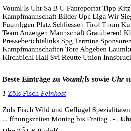
Vouml;ls Uhr Sa B U Fanreportat Tipp Kitz
Kampfmannschaft Bilder Upc Liga Wir Sieg
Fuuml;gen Platz Schliessen Tirol Thom K
Team Anzeigen Mannschaft Gratulieren! Kl
Presseberichtelinks Spg Termine Sponsoren
Kampfmannschaften Tore Abgeben Lauml;
Kirchbichl Hall Svi Reutte Union Innsbruc
Beste Einträge zu
Vouml;ls
sowie
Uhr
u
1
Zöls Fisch
Feinkost
Zöls Fisch Wild und Geflügel Spezialitäten | 
... ffnungszeiten Montag bis Freitag . - .
Uh
Uhr
ZÃ
LS
Rudolf