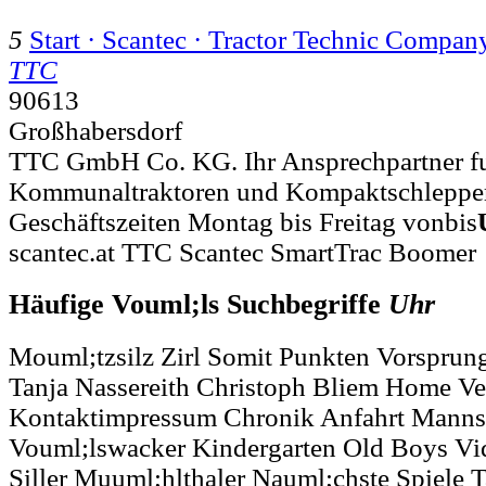
5
Start · Scantec · Tractor Technic Com
TTC
90613
Großhabersdorf
TTC GmbH Co. KG. Ihr Ansprechpartner f
Kommunaltraktoren und Kompaktschlepper vo
Geschäftszeiten Montag bis Freitag vonbis
scantec.at TTC Scantec SmartTrac Boomer
Häufige Vouml;ls Suchbegriffe
Uhr
Mouml;tzsilz Zirl Somit Punkten Vorsprun
Tanja Nassereith Christoph Bliem Home Ve
Kontaktimpressum Chronik Anfahrt Manns
Vouml;lswacker Kindergarten Old Boys Vi
Siller Muuml;hlthaler Nauml;chste Spiele T