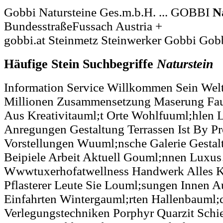
Gobbi Natursteine Ges.m.b.H. ... GOBBI
N
BundesstraßeFussach Austria +
gobbi.at Steinmetz Steinwerker Gobbi Gobb
Häufige Stein Suchbegriffe
Naturstein
Information Service Willkommen Sein Welt
Millionen Zusammensetzung Maserung Fa
Aus Kreativitauml;t Orte Wohlfuuml;hlen
Anregungen Gestaltung Terrassen Ist By Pr
Vorstellungen Wuuml;nsche Galerie Gestal
Beipiele Arbeit Aktuell Gouml;nnen Luxu
Wwwtuxerhofatwellness Handwerk Alles 
Pflasterer Leute Sie Louml;sungen Innen A
Einfahrten Wintergauml;rten Hallenbauml;
Verlegungstechniken Porphyr Quarzit Schi