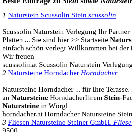
Beste Einträge zu
Stein
sowie
Naturstei
1
Naturstein Scussolin Stein
scussolin
Scussolin Naturstein Verlegung Ihr Partner
Platten ... Sie sind hier >> Startseite
Naturs
einfach schön verlegt Willkommen bei d
Wir freuen
scussolin.at Scussolin Naturstein Verlegun
2
Natursteine Horndacher
Horndacher
Natursteine Horndacher ... für Ihre Terasse
an
Natursteine
HorndacherIhrem
Stein
-Fa
Natursteine
in Wörgl
horndacher.at Horndacher Natursteine Stein
3
Fliesen Natursteine Steiner GmbH.
Flies
9500