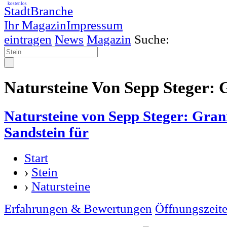
kostenlos
StadtBranche
Ihr Magazin
Impressum
eintragen
News
Magazin
Suche:
Natursteine Von Sepp Steger: G
Natursteine von Sepp Steger: Gran
Sandstein für
Start
›
Stein
›
Natursteine
Erfahrungen & Bewertungen
Öffnungszeit