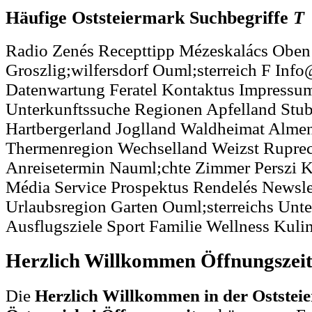
Häufige Oststeiermark Suchbegriffe
T
Radio Zenés Recepttipp Mézeskalács Oben
Groszlig;wilfersdorf Ouml;sterreich F Inf
Datenwartung Feratel Kontaktus Impressu
Unterkunftssuche Regionen Apfelland Stu
Hartbergerland Joglland Waldheimat Almen
Thermenregion Wechselland Weizst Ruprec
Anreisetermin Nauml;chte Zimmer Perszi K
Média Service Prospektus Rendelés Newsle
Urlaubsregion Garten Ouml;sterreichs Unt
Ausflugsziele Sport Familie Wellness Kuli
Herzlich Willkommen Öffnungszei
Die
Herzlich Willkommen in der Ostste