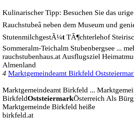
Kulinarischer Tipp: Besuchen Sie das urige 
Rauchstubeâ neben dem Museum und genieÃ
StutenmilchgestÃ¼
t
TÃ¶chterlehof Steirisc
Sommeralm-Teichalm Stubenbergsee ... m
rauchstubenhaus.at Ausflugsziel Heimatm
Almenland
4
Marktgemeindeamt Birkfeld Oststeiermar
Marktgemeindeamt Birkfeld ... Marktgeme
Birkfeld
Oststeiermark
Österreich Als Bürg
Marktgemeinde Birkfeld heiße
birkfeld.at