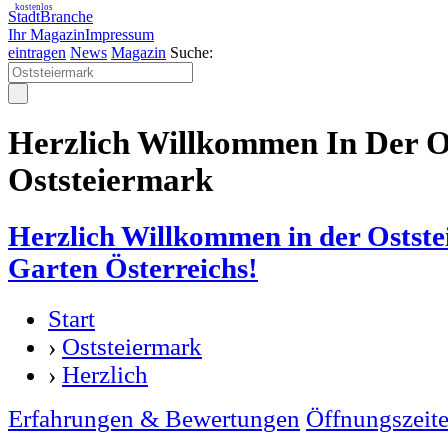
kostenlos
StadtBranche
Ihr Magazin
Impressum
eintragen
News
Magazin
Suche:
Herzlich Willkommen In Der O
Oststeiermark
Herzlich Willkommen in der Ostst
Garten Österreichs!
Start
›
Oststeiermark
›
Herzlich
Erfahrungen & Bewertungen
Öffnungszeit