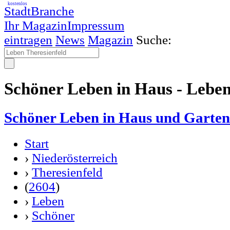
kostenlos
StadtBranche
Ihr Magazin
Impressum
eintragen
News
Magazin
Suche:
Schöner Leben in Haus - Leben
Schöner Leben in Haus und Garten
Start
›
Niederösterreich
›
Theresienfeld
(
2604
)
›
Leben
›
Schöner