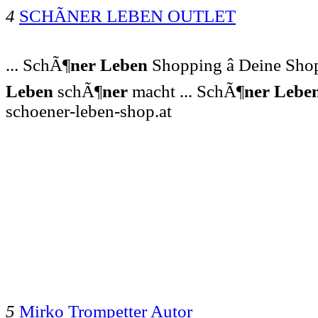
4
SCHÃNER LEBEN OUTLET
... SchÃ¶
ner
Leben
Shopping â Deine Sho
Leben
schÃ¶
ner
macht ... SchÃ¶
ner
Lebe
schoener-leben-shop.at
5
Mirko Trompetter Autor