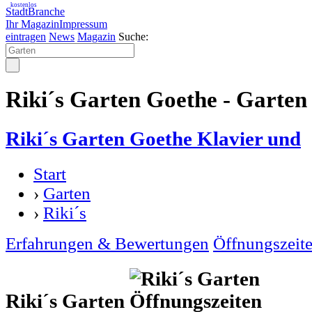
kostenlos
StadtBranche
Ihr Magazin
Impressum
eintragen
News
Magazin
Suche:
Riki´s Garten Goethe - Garten
Riki´s Garten Goethe Klavier und
Start
›
Garten
›
Riki´s
Erfahrungen & Bewertungen
Öffnungszeit
Riki´s Garten