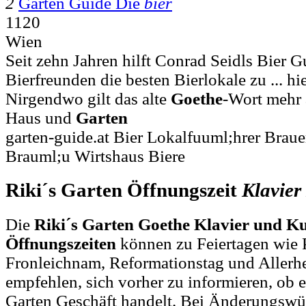
2
Garten Guide Die
bier
1120
Wien
Seit zehn Jahren hilft Conrad Seidls Bier G
Bierfreunden die besten Bierlokale zu ... hie
Nirgendwo gilt das alte
Goethe
-Wort mehr 
Haus und
Garten
garten-guide.at Bier Lokalfuuml;hrer Braue
Brauml;u Wirtshaus Biere
Riki´s Garten Öffnungszeit
Klavier
Die
Riki´s Garten Goethe Klavier und 
Öffnungszeiten
können zu Feiertagen wie P
Fronleichnam, Reformationstag und Allerh
empfehlen, sich vorher zu informieren, ob e
Garten Geschäft handelt. Bei Änderungsw