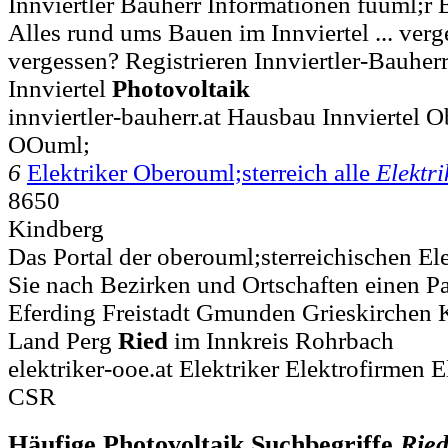
Innviertler Bauherr Informationen fuuml;r 
Alles rund ums Bauen im Innviertel ... ve
vergessen? Registrieren Innviertler-Bauhe
Innviertel
Photovoltaik
innviertler-bauherr.at Hausbau Innviertel O
OOuml;
6
Elektriker Oberouml;sterreich alle
Elektri
8650
Kindberg
Das Portal der oberouml;sterreichischen Ele
Sie nach Bezirken und Ortschaften einen Par
Eferding Freistadt Gmunden Grieskirchen 
Land Perg
Ried
im Innkreis Rohrbach
elektriker-ooe.at Elektriker Elektrofirmen E
CSR
Häufige Photovoltaik Suchbegriffe
Rie