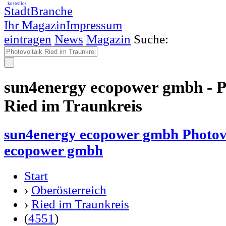
kostenlos
StadtBranche
Ihr Magazin
Impressum
eintragen
News
Magazin
Suche:
sun4energy ecopower gmbh - P
Ried im Traunkreis
sun4energy ecopower gmbh Photov
ecopower gmbh
Start
›
Oberösterreich
›
Ried im Traunkreis
(
4551
)