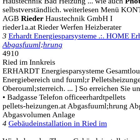
Haustechnik Bad Heizung ... wie auch
Phot
selbstverständlich. weiterlesen Menü
AGB
Rieder
Haustechnik GmbH I
rieder1a.at Rieder Werfen Heizberater
3
Erhardt Energiesparsysteme .:. HOME E
Abgasfuuml;hrung
4910
Ried im Innkreis
ERHARDT Energiesparsysteme Gesamtlou
Energiebereich und fuuml;r Pelletsheizung
Oberouml;sterreich. ... ] So erreichen Sie
• Badgasse Telefon officeerhardtpellets
pellets-heizungen.at Abgasfuuml;hrung Ab
Abgasvolumen Anlage
4
Gebäudeinstallation in Ried im