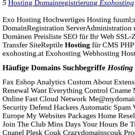
5
Hosting Domainregistrierung
Exohosting
Exo Hosting Hochwertiges Hosting fuuml;r
DomainRegistration ServerAdministration u
Domänen Preisliste SEO für Ihr Web SSL-Z
Transfer SiteReptile
Hosting
für CMS PHP 
exohosting.at Exohosting Webhosting Host
Häufige Domains Suchbegriffe
Hosting
Fax Eshop Analytics Custom About Extens
Renewal Want Everything Control Cname 
Online Fast Cloud Network Me@mydomain
Security Defend Hackers Automatic Spam 
Europe My Websites Packages Home Reselle
Join The Club Mins Days Your Hours Be 
Cpanel Plesk Couk Crazydomainscouk Pro