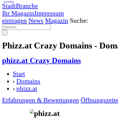
kostenlos
StadtBranche
Ihr Magazin
Impressum
eintragen
News
Magazin
Suche:
Phizz.at Crazy Domains - Dom
phizz.at Crazy Domains
Start
›
Domains
›
phizz.at
Erfahrungen & Bewertungen
Öffnungszeit