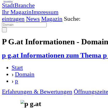
kostenlos
StadtBranche
Ihr Magazin
Impressum
eintragen
News
Magazin
Suche:
P G.at Informationen - Domai
p g.at Informationen zum Thema p 
Start
›
Domain
›
p
Erfahrungen & Bewertungen
Öffnungszeit