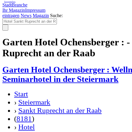
kostenlos
StadtBranche
Ihr Magazin
Impressum
eintragen
News
Magazin
Suche:
Garten Hotel Ochensberger : -
Ruprecht an der Raab
Garten Hotel Ochensberger : Welln
Seminarhotel in der Steiermark
Start
›
Steiermark
›
Sankt Ruprecht an der Raab
(
8181
)
›
Hotel