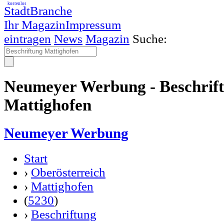
kostenlos
StadtBranche
Ihr Magazin
Impressum
eintragen
News
Magazin
Suche:
Neumeyer Werbung - Beschrif
Mattighofen
Neumeyer Werbung
Start
›
Oberösterreich
›
Mattighofen
(
5230
)
›
Beschriftung