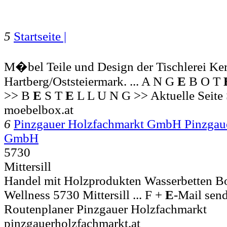
5
Startseite |
M�bel Teile und Design der Tischlerei Ker
Hartberg/Oststeiermark. ... A N G
E
B O T
>> B
E
S T
E
L L U N G >> Aktuelle Sei
moebelbox.at
6
Pinzgauer Holzfachmarkt GmbH Pinzgau
GmbH
5730
Mittersill
Handel mit Holzprodukten Wasserbetten 
Wellness 5730 Mittersill ... F +
E
-Mail sen
Routenplaner Pinzgauer Holzfachmarkt
pinzgauerholzfachmarkt.at