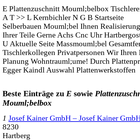
E Plattenzuschnitt Mouml;belbox Tischlere
A T >> L Kernbichler N G B Startseite
Selberbauen Mouml;bel Ihnen Realisierun
Ihrer Teile Gerne Achs Cnc Uhr Hartbergos
U Aktuelle Seite Massmouml;bel Gesamtfe
Tischlerkollegen Privatpersonen Wir Ihren
Planung Wohntrauml;ume! Durch Plattenp
Egger Kaindl Auswahl Plattenwerkstoffen
Beste Einträge zu
E
sowie
Plattenzuschn
Mouml;belbox
1
Josef Kainer GmbH – Josef Kainer Gmb
8230
Hartberg