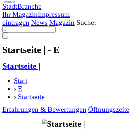
kostenlos
StadtBranche
Ihr Magazin
Impressum
eintragen
News
Magazin
Suche:
Startseite | - E
Startseite |
Start
›
E
›
Startseite
Erfahrungen & Bewertungen
Öffnungszeit