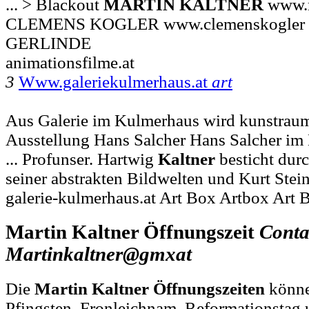
... > Blackout
MARTIN
KALTNER
www.m
CLEMENS KOGLER www.clemenskogler 
GERLINDE
animationsfilme.at
3
Www.galeriekulmerhaus.at
art
Aus Galerie im Kulmerhaus wird kunstrau
Ausstellung Hans Salcher Hans Salcher im
... Profunser. Hartwig
Kaltner
besticht durc
seiner abstrakten Bildwelten und Kurt Stei
galerie-kulmerhaus.at Art Box Artbox Art 
Martin Kaltner Öffnungszeit
Conta
Martinkaltner@gmxat
Die
Martin Kaltner Öffnungszeiten
könne
Pfingsten, Fronleichnam, Reformationstag 