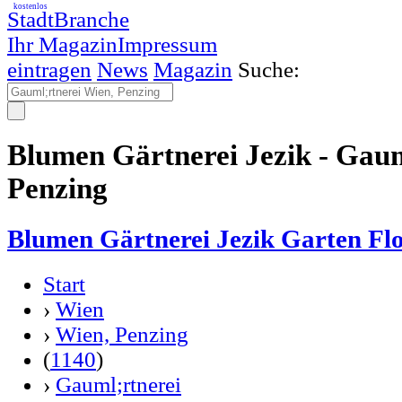
kostenlos
StadtBranche
Ihr Magazin
Impressum
eintragen
News
Magazin
Suche:
Blumen Gärtnerei Jezik - Gaum
Penzing
Blumen Gärtnerei Jezik Garten Flo
Start
›
Wien
›
Wien, Penzing
(
1140
)
›
Gauml;rtnerei