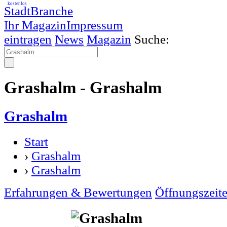
kostenlos
StadtBranche
Ihr Magazin
Impressum
eintragen
News
Magazin
Suche:
Grashalm - Grashalm
Grashalm
Start
›
Grashalm
›
Grashalm
Erfahrungen & Bewertungen
Öffnungszeit