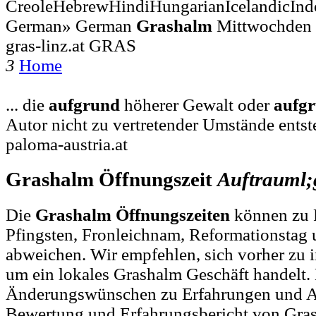
CreoleHebrewHindiHungarianIcelandicInd
German» German
Grashalm
Mittwochden 
gras-linz.at GRAS
3
Home
... die
aufgrund
höherer Gewalt oder
aufg
Autor nicht zu vertretender Umstände ents
paloma-austria.at
Grashalm Öffnungszeit
Auftrauml;
Die
Grashalm Öffnungszeiten
können zu F
Pfingsten, Fronleichnam, Reformationstag 
abweichen. Wir empfehlen, sich vorher zu i
um ein lokales Grashalm Geschäft handelt.
Änderungswünschen zu Erfahrungen und A
Bewertung und Erfahrungsbericht von Gras