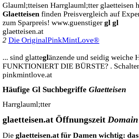
Glauml;tteisen Harrglauml;tter glaetteisen ha
Glaetteisen
finden Preisvergleich auf Expe
zum Sparpreis! www.guenstiger
gl
gl
glaetteisen.at
2
Die OriginalPinkMintLove®
... sind glatte
gl
änzende und seidig weiche 
FUNKTIONIERT DIE BÜRSTE? . Schalte
pinkmintlove.at
Häufige Gl Suchbegriffe
Glaetteisen
Harrglauml;tter
glaetteisen.at Öffnungszeit
Domain
Die
glaetteisen.at für Damen wichtig: das