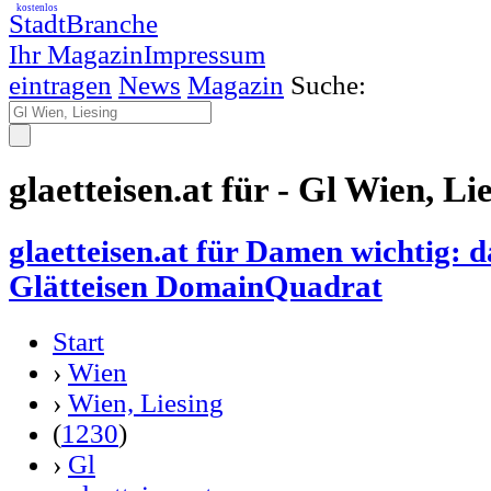
kostenlos
StadtBranche
Ihr Magazin
Impressum
eintragen
News
Magazin
Suche:
glaetteisen.at für - Gl Wien, Li
glaetteisen.at für Damen wichtig: d
Glätteisen DomainQuadrat
Start
›
Wien
›
Wien, Liesing
(
1230
)
›
Gl