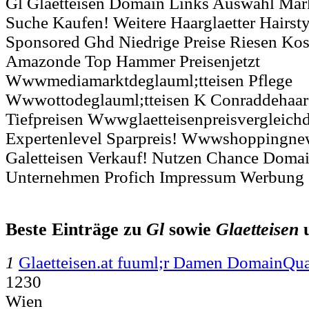
Gl Glaetteisen Domain Links Auswahl M
Suche Kaufen! Weitere Haarglaetter Hairsty
Sponsored Ghd Niedrige Preise Riesen Kos
Amazonde Top Hammer Preisenjetzt
Wwwmediamarktdeglauml;tteisen Pflege
Wwwottodeglauml;tteisen K Conraddehaarg
Tiefpreisen Wwwglaetteisenpreisvergleichd
Expertenlevel Sparpreis! Wwwshoppingnew
Galetteisen Verkauf! Nutzen Chance Domai
Unternehmen Profich Impressum Werbung S
Beste Einträge zu
Gl
sowie
Glaetteisen
1
Glaetteisen.at fuuml;r Damen DomainQ
1230
Wien