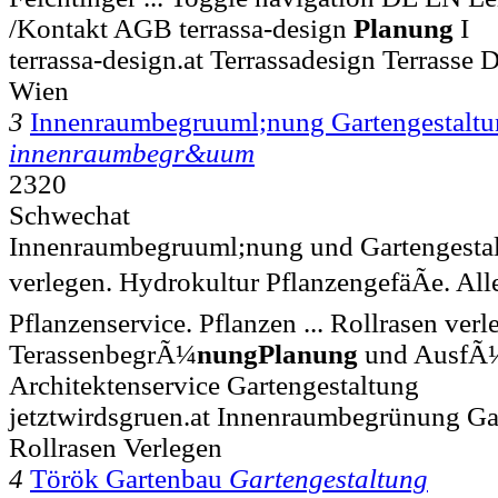
/Kontakt AGB terrassa-design
Planung
I
terrassa-design.at Terrassadesign Terrasse 
Wien
3
Innenraumbegruuml;nung Gartengestalt
innenraumbegr&uum
2320
Schwechat
Innenraumbegruuml;nung und Gartengestal
verlegen. Hydrokultur PflanzengefäÃe. All
Pflanzenservice. Pflanzen ... Rollrasen verl
TerassenbegrÃ¼
nung
Planung
und AusfÃ
Architektenservice Gartengestaltung
jetztwirdsgruen.at Innenraumbegrünung Ga
Rollrasen Verlegen
4
Török Gartenbau
Gartengestaltung