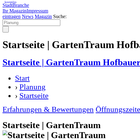
kostenlos
StadtBranche
Ihr Magazin
Impressum
eintragen
News
Magazin
Suche:
Startseite | GartenTraum Hofb
Startseite | GartenTraum Hofbaue
Start
›
Planung
›
Startseite
Erfahrungen & Bewertungen
Öffnungszeit
Startseite | GartenTraum