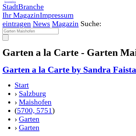
kostenlos
StadtBranche
Ihr Magazin
Impressum
eintragen
News
Magazin
Suche:
Garten a la Carte - Garten Ma
Garten a la Carte by Sandra Fais
Start
›
Salzburg
›
Maishofen
(
5700, 5751
)
›
Garten
›
Garten