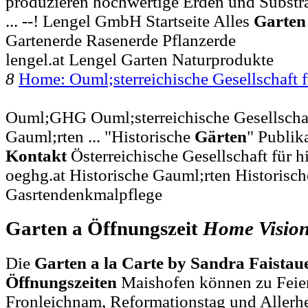
produzieren hochwertige Erden und Substra
... --! Lengel GmbH Startseite Alles
Garten
Gartenerde Rasenerde Pflanzerde
lengel.at Lengel Garten Naturprodukte
8
Home: Ouml;sterreichische Gesellschaft 
Ouml;GHG Ouml;sterreichische Gesellschaft
Gauml;rten ... "Historische
Gärten
" Publik
Kontakt
Österreichische Gesellschaft für h
oeghg.at Historische Gauml;rten Historisch
Gasrtendenkmalpflege
Garten a Öffnungszeit
Home
Visio
Die
Garten a la Carte by Sandra Faista
Öffnungszeiten
Maishofen können zu Feier
Fronleichnam, Reformationstag und Allerh