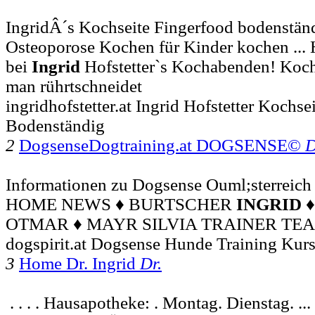
IngridÂ´s Kochseite Fingerfood bodenständ
Osteoporose Kochen für Kinder kochen ...
bei
Ingrid
Hofstetter`s Kochabenden! Koch
man rührtschneidet
ingridhofstetter.at Ingrid Hofstetter Kochse
Bodenständig
2
DogsenseDogtraining.at DOGSENSE©
D
Informationen zu Dogsense Ouml;sterreich b
HOME NEWS ♦ BURTSCHER
INGRID
♦
OTMAR ♦ MAYR SILVIA TRAINER TE
dogspirit.at Dogsense Hunde Training Kur
3
Home Dr. Ingrid
Dr.
. . . . Hausapotheke: . Montag. Dienstag. ..