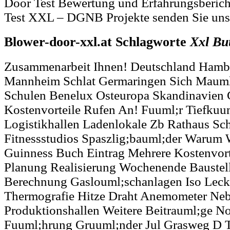
Door Test Bewertung und Erfahrungsberic
Test XXL – DGNB Projekte senden Sie uns
Blower-door-xxl.at Schlagworte
Xxl
Bu
Zusammenarbeit Ihnen! Deutschland Hamb
Mannheim Schlat Germaringen Sich Mauml
Schulen Benelux Osteuropa Skandinavien 
Kostenvorteile Rufen An! Fuuml;r Tiefkuu
Logistikhallen Ladenlokale Zb Rathaus S
Fitnessstudios Spaszlig;bauml;der Warum 
Guinness Buch Eintrag Mehrere Kostenvorte
Planung Realisierung Wochenende Baustell
Berechnung Gaslouml;schanlagen Iso Lec
Thermografie Hitze Draht Anemometer Neb
Produktionshallen Weitere Beitrauml;ge N
Fuuml;hrung Gruuml;nder Jul Grasweg D Te