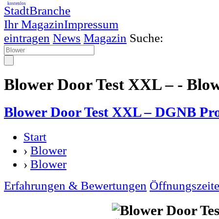
kostenlos
StadtBranche
Ihr Magazin
Impressum
eintragen
News
Magazin
Suche:
Blower Door Test XXL – - Blo
Blower Door Test XXL – DGNB Pro
Start
›
Blower
›
Blower
Erfahrungen & Bewertungen
Öffnungszeit