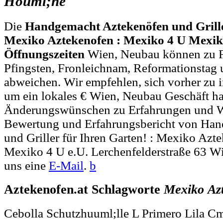
Houml;he
Die
Handgemacht Aztekenöfen und Griller
Mexiko Aztekenofen : Mexiko 4 U Mexiko
Öffnungszeiten
Wien, Neubau können zu F
Pfingsten, Fronleichnam, Reformationstag 
abweichen. Wir empfehlen, sich vorher zu i
um ein lokales € Wien, Neubau Geschäft ha
Änderungswünschen zu Erfahrungen und W
Bewertung und Erfahrungsbericht von Ha
und Griller für Ihren Garten! : Mexiko Azt
Mexiko 4 U e.U. Lerchenfelderstraße 63 W
uns eine
E-Mail
.
b
Aztekenofen.at Schlagworte
Mexiko
Az
Cebolla Schutzhuuml;lle L Primero Lila C