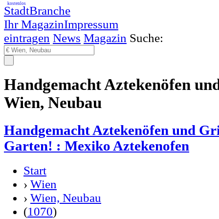
kostenlos
StadtBranche
Ihr Magazin
Impressum
eintragen
News
Magazin
Suche:
Handgemacht Aztekenöfen und 
Wien, Neubau
Handgemacht Aztekenöfen und Gril
Garten! : Mexiko Aztekenofen
Start
›
Wien
›
Wien, Neubau
(
1070
)