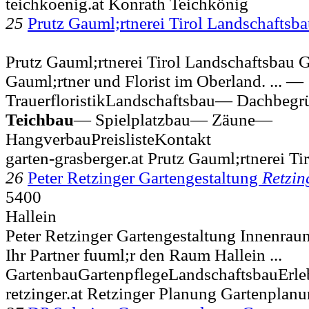
teichkoenig.at Konrath Teichkönig
25
Prutz Gauml;rtnerei Tirol Landschaftsb
Prutz Gauml;rtnerei Tirol Landschaftsbau G
Gauml;rtner und Florist im Oberland. ... —
TrauerfloristikLandschaftsbau— Dachbeg
Teichbau
— Spielplatzbau— Zäune—
HangverbauPreislisteKontakt
garten-grasberger.at Prutz Gauml;rtnerei T
26
Peter Retzinger Gartengestaltung
Retzin
5400
Hallein
Peter Retzinger Gartengestaltung Innenrau
Ihr Partner fuuml;r den Raum Hallein ...
GartenbauGartenpflegeLandschaftsbauErle
retzinger.at Retzinger Planung Gartenplan