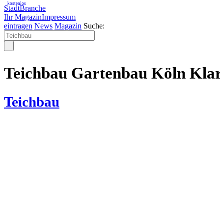
kostenlos
StadtBranche
Ihr Magazin
Impressum
eintragen
News
Magazin
Suche:
Teichbau Gartenbau Köln Klar
Teichbau