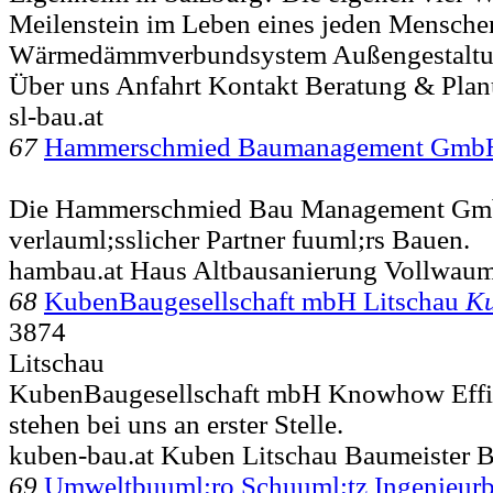
Meilenstein im Leben eines jeden Menschen
Wärmedämmverbundsystem Außengestalt
Über uns Anfahrt Kontakt Beratung & Plan
sl-bau.at
67
Hammerschmied Baumanagement Gm
Die Hammerschmied Bau Management GmbH
verlauml;sslicher Partner fuuml;rs Bauen.
hambau.at Haus Altbausanierung Vollwau
68
KubenBaugesellschaft mbH Litschau
K
3874
Litschau
KubenBaugesellschaft mbH Knowhow Effiz
stehen bei uns an erster Stelle.
kuben-bau.at Kuben Litschau Baumeister B
69
Umweltbuuml;ro Schuuml;tz Ingenieur