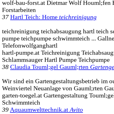
wolf-bau-forst.at Dietmar Wolf Houml;fen 
Forstarbeiten
37
Hartl Teich: Home
teichreinigung
teichreinigung teichabsaugung hartl teich 
pumpe teichpumpe schwimmteich ... Galln
Telefonwolfganghartl
hartl-pumpe.at Teichreinigung Teichabsaug
Schlammsauger Hartl Pumpe Teichpumpe
38
Claudia Touml;gel Gauml;rten
Gartenge
Wir sind ein Gartengestaltungsbetrieb im o
Weinviertel Neuanlage von Gauml;rten Gau
garten-toegel.at Gartengestaltung Touml;ge
Schwimmteich
39
Aquaumwelttechnik.at
Avito