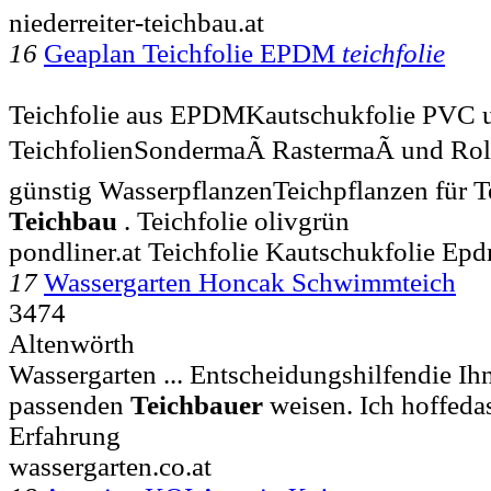
niederreiter-teichbau.at
16
Geaplan Teichfolie EPDM
teichfolie
Teichfolie aus EPDMKautschukfolie PVC u
TeichfolienSondermaÃ RastermaÃ und Roll
günstig WasserpflanzenTeichpflanzen für T
Teichbau
. Teichfolie olivgrün
pondliner.at Teichfolie Kautschukfolie Epd
17
Wassergarten Honcak Schwimmteich
3474
Altenwörth
Wassergarten ... Entscheidungshilfendie 
passenden
Teichbauer
weisen. Ich hoffedas
Erfahrung
wassergarten.co.at