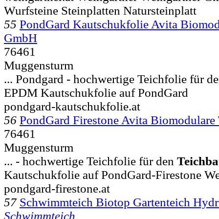
Wurfsteine Steinplatten Natursteinplatt
55
PondGard Kautschukfolie Avita Biomod
GmbH
76461
Muggensturm
... Pondgard - hochwertige Teichfolie für d
EPDM Kautschukfolie auf PondGard
pondgard-kautschukfolie.at
56
PondGard Firestone Avita Biomodular
76461
Muggensturm
... - hochwertige Teichfolie für den
Teichb
Kautschukfolie auf PondGard-Firestone We
pondgard-firestone.at
57
Schwimmteich Biotop Gartenteich Hydr
Schwimmteich