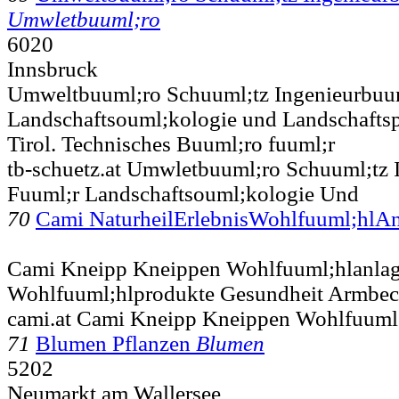
Umwletbuuml;ro
6020
Innsbruck
Umweltbuuml;ro Schuuml;tz Ingenieurbuum
Landschaftsouml;kologie und Landschaftsp
Tirol. Technisches Buuml;ro fuuml;r
tb-schuetz.at Umwletbuuml;ro Schuuml;tz 
Fuuml;r Landschaftsouml;kologie Und
70
Cami NaturheilErlebnisWohlfuuml;hlA
Cami Kneipp Kneippen Wohlfuuml;hlanla
Wohlfuuml;hlprodukte Gesundheit Armbec
cami.at Cami Kneipp Kneippen Wohlfuuml
71
Blumen Pflanzen
Blumen
5202
Neumarkt am Wallersee