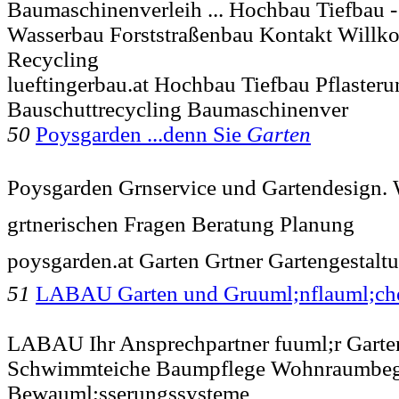
Baumaschinenverleih ... Hochbau Tiefbau 
Wasserbau Forststraßenbau Kontakt Will
Recycling
lueftingerbau.at Hochbau Tiefbau Pflaster
Bauschuttrecycling Baumaschinenver
50
Poysgarden ...denn Sie
Garten
Poysgarden Grnservice und Gartendesign. W
grtnerischen Fragen Beratung Planung
poysgarden.at Garten Grtner Gartengestal
51
LABAU Garten und Gruuml;nflauml;ch
LABAU Ihr Ansprechpartner fuuml;r Garte
Schwimmteiche Baumpflege Wohnraumbe
Bewauml;sserungssysteme