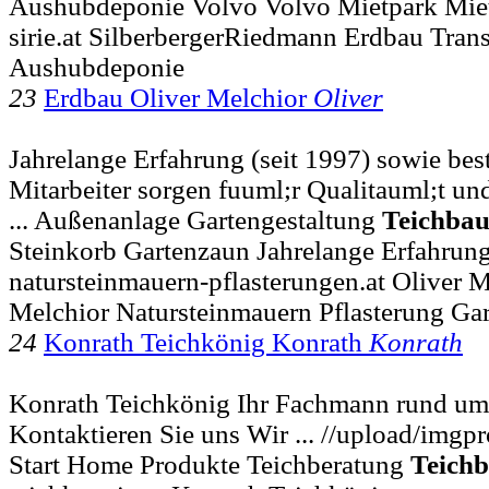
Aushubdeponie Volvo Volvo Mietpark Mie
sirie.at SilberbergerRiedmann Erdbau Tran
Aushubdeponie
23
Erdbau Oliver Melchior
Oliver
Jahrelange Erfahrung (seit 1997) sowie bes
Mitarbeiter sorgen fuuml;r Qualitauml;t und
... Außenanlage Gartengestaltung
Teichba
Steinkorb Gartenzaun Jahrelange Erfahrung 
natursteinmauern-pflasterungen.at Oliver 
Melchior Natursteinmauern Pflasterung Gar
24
Konrath Teichkönig Konrath
Konrath
Konrath Teichkönig Ihr Fachmann rund um
Kontaktieren Sie uns Wir ... //upload/imgp
Start Home Produkte Teichberatung
Teich