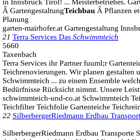
in Innsbruck Tirol! ... Meisterbetriebes. Ga
Â Gartengestaltung
Teichbau
Â Pflanzen etc
Planung
garten-mairhofer.at Gartengestaltung Innsb
21
Terra Services Das
Schwimmteich
5660
Taxenbach
Terra Services ihr Partner fuuml;r Gartente
Teichrenovierungen. Wir planen gestalten 
Schwimmteich ... zu einem Ensemble welche
Bedürfnisse Rücksicht nimmt. Unsere Leis
schwimmteich-und-co.at Schwimmteich Tei
Teichfilter Teichfolie Gartenteiche Teichrei
22
SilberbergerRiedmann Erdbau Transpor
SilberbergerRiedmann Erdbau Transporte S