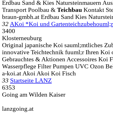
Erdbau Sand & Kies Natursteinmauern Au
Transport Poolbau &
Teichbau
Kontakt St
braun-gmbh.at Erdbau Sand Kies Naturste
32
AKoi *Koi und Gartenteichzubehouml;
3400
Klosterneuburg
Original japanische Koi sauml;mtliches Z
innovative Teichtechnik fuuml;r Ihren Koi o
Gebrauchtes & Aktionen Accessoires Koi Fu
Wasserpflege Filter Pumpen UVC Ozon Be
a-koi.at Akoi Akoi Koi Fisch
33
Startseite LANZ
6353
Going am Wilden Kaiser
lanzgoing.at