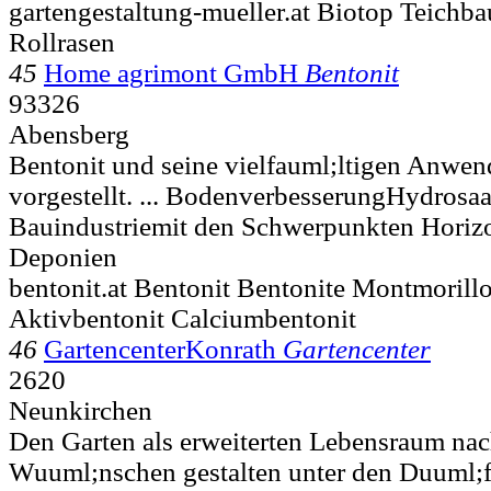
gartengestaltung-mueller.at Biotop Teichba
Rollrasen
45
Home agrimont GmbH
Bentonit
93326
Abensberg
Bentonit und seine vielfauml;ltigen Anwe
vorgestellt. ... BodenverbesserungHydrosa
Bauindustriemit den Schwerpunkten Horiz
Deponien
bentonit.at Bentonit Bentonite Montmorill
Aktivbentonit Calciumbentonit
46
GartencenterKonrath
Gartencenter
2620
Neunkirchen
Den Garten als erweiterten Lebensraum na
Wuuml;nschen gestalten unter den Duuml;f