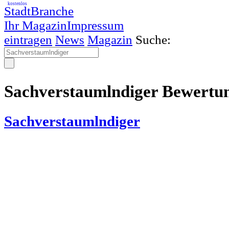
kostenlos
StadtBranche
Ihr Magazin
Impressum
eintragen
News
Magazin
Suche:
Sachverstaumlndiger Bewertu
Sachverstaumlndiger