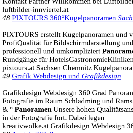
Kontakt Partner Willkommen bei Luftbilde
luftbilder-innviertel.at
48
PIXTOURS 360°Kugelpanoramen
Sach
PIXTOURS erstellt Kugelpanoramen und vi
ProfiQualität für Bildschirmdarstellung und 
professionell und umkompliziert
Panoram
Rundgänge für HotelsGastronomieKlinike
pixtours.at Sachsen Chemnitz Kugelpano
49
Grafik Webdesign und
Grafikdesign
Grafikdesign Webdesign 360 Grad Panoram
Fotografie im Raum Schladming und Ramsau 
& °
Panoramen
Unsere hohen Qualitätsans
in der Fotografie fort. Dabei legen
kreativwolke.at Grafikdesign Webdesign 