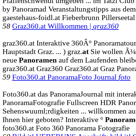
Pfaffenschwendt umgeben ... im Tatzi Club
by Panoramad Veranstaltungstipps aus dem P
gaestehaus-foidl.at Fieberbrunn Pillerseet
58
Graz360.at Willkommen |
graz360
graz360.at Interaktive 360Â° Panoramatour 
Hauptstadt Graz. ... ) graz.
at
Sie wollen Ã¼
neue
Panoramen
auf dem Laufenden bleibe
graz360.at Graz360 Graz360.at Graz Pano
59
Foto360.at PanoramaFoto Journal
foto
Foto360.at das PanoramaJournal mit intera
PanoramaFotografie Fullscreen HDR Pano
Sehenswuuml;rdigkeiten ... willkommen au
Ihnen hier geboten? Interaktive °
Panoram
foto360.at Foto 360 Panorama Fotografie