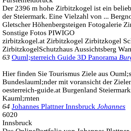
Der 2396 m hohe Zirbitzkogel ist ein belieb
der Steiermark. Eine Vielzahl von ... Berg
Gletscher Höhenbergsteigen Fotogalerie Zi
Sonstige Fotos PIWIGO
zirbitzkogel.at Zirbitzkogel Zirbitzkogel S
ZirbitzkogelSchutzhaus Aussichtsberg Wa
63
Ouml;sterreich Guide 3D Panorama
Bur
Hier finden Sie Tourismus Ziele aus Ouml;st
Bundeslauml;nder mit voransicht der Ziele
oesterreich-guide.at Burgenland Steiermar
Kauml;rnten
64
Johannes Plattner Innsbruck
Johannes
6020
Innsbruck
Das OnlinePortfolio von Johannes Plattner 