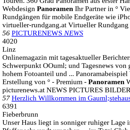
Touren. 360 Grad Panoramen aus erster Hand
Webdesign
Panoramen
Ihr Partner in ° Vi
Rundgängen für mobile Endgeräte wie iPh
virtueller-rundgang.at Virtueller Rundgan
56
PICTURENEWS
NEWS
4020
Linz
Onlinemagazin mit tagesaktueller Berichter
Schwerpunkt OOuml; und Tagesnews von g
hohem Fotoanteil und ... Panoramabeispie
Erstellung von ° - Premium -
Panoramen
W
picturenews.at NEWS PICTURES BIL
57
Herzlich Willkommen im Gauml;stehau
6391
Fieberbrunn
Unser Haus liegt in sonniger ruhiger Lage i