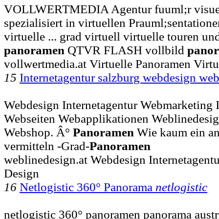
VOLLWERTMEDIA Agentur fuuml;r visue
spezialisiert in virtuellen Prauml;sentation
virtuelle ... grad virtuell virtuelle touren u
panoramen
QTVR FLASH vollbild
pano
vollwertmedia.at Virtuelle Panoramen Virt
15
Internetagentur salzburg webdesign we
Webdesign Internetagentur Webmarketing I
Webseiten Webapplikationen Weblinedesig
Webshop. Â°
Panoramen
Wie kaum ein a
vermitteln -Grad-
Panoramen
weblinedesign.at Webdesign Internetagent
Design
16
Netlogistic 360° Panorama
netlogistic
netlogistic 360° panoramen panorama austr