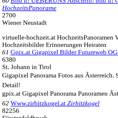
60
Bild it! UEBERUNS Anschrift: bild it!
HochzeitsPanorame
2700
Wiener Neustadt
virtuelle-hochzeit.at HochzeitsPanoramen V
Hochzeitsbilder Erinnerungen Heiraten
61
Gpix.at Gigapixel Bilder Futureweb OG
6380
St. Johann in Tirol
Gigapixel Panorama Fotos aus Ãsterreich. Sc
Detail!
gpix.at Gigapixel Panorama Panoramen Ãst
62
Www.zirbitzkogel.at
Zirbitzkogel
82256
Fürstenfeldbruck