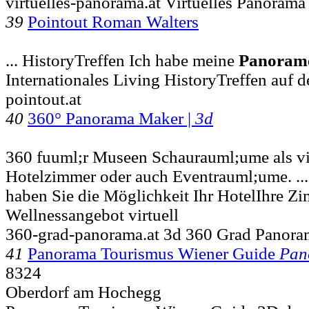
virtuelles-panorama.at Virtuelles Panorama
39
Pointout Roman Walters
... HistoryTreffen Ich habe meine
Panoram
Internationales Living HistoryTreffen auf 
pointout.at
40
360° Panorama Maker |
3d
360 fuuml;r Museen Schaurauml;ume als vi
Hotelzimmer oder auch Eventrauml;ume. ..
haben Sie die Möglichkeit Ihr HotelIhre Z
Wellnessangebot virtuell
360-grad-panorama.at 3d 360 Grad Panora
41
Panorama Tourismus Wiener Guide
Pan
8324
Oberdorf am Hochegg