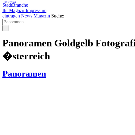
kostenlos
StadtBranche
Ihr Magazin
Impressum
eintragen
News
Magazin
Suche:
Panoramen Goldgelb Fotograf
�sterreich
Panoramen