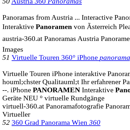
50
Austria 360
Panoramas
Panoramas from Austria ... Interactive Pano
Interaktive
Panoramen
von Ãsterreich Ple
austria-360.at Panoramas Austria Panorame
Images
51
Virtuelle Touren 360° iPhone
panoramaf
Virtuelle Touren iPhone interaktive Panora
houml;chster Qualitauml;t Ihr erfahrener Pa
--. iPhone
PANORAMEN
Interaktive
Pan
Geräte NEU ° virtuelle Rundgänge
virtuell-360.at Panoramafotografie Panora
Virtueller
52
360 Grad Panorama Wien
360