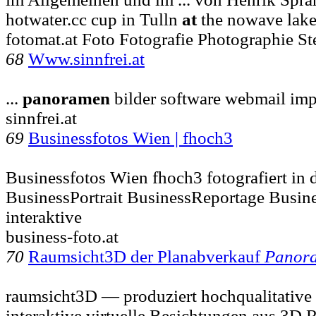
hotwater.cc cup in Tulln
at
the nowave lak
fotomat.at Foto Fotografie Photographie St
68
Www.sinnfrei.at
...
panoramen
bilder software webmail im
sinnfrei.at
69
Businessfotos Wien | fhoch3
Businessfotos Wien fhoch3 fotografiert in 
BusinessPortrait BusinessReportage Busin
interaktive
business-foto.at
70
Raumsicht3D der Planabverkauf
Panor
raumsicht3D — produziert hochqualitativ
interaktive virtuelle Besichtungen aus 3D 