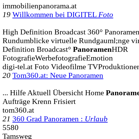
immobilienpanorama.at
19
Willkommen bei DIGITEL
Foto
High Definition Broadcast 360° Panoram
Rundumblicke virtuelle Rundgauml;nge virt
Definition Broadcast°
Panoramen
HDR
FotografieWerbefotografieEmotion
digi-tel.at Foto Videofilme TVProduktion
20
Tom360.at: Neue Panoramen
... Hilfe Aktuell Übersicht Home
Panoram
Aufträge Krenn Frisiert
tom360.at
21
360 Grad Panoramen :
Urlaub
5580
Tamsweg