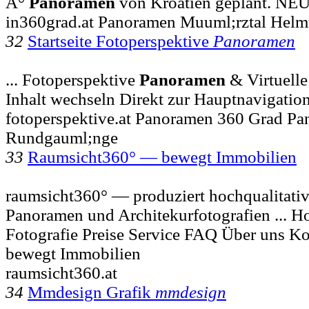
Â°
Panoramen
von Kroatien geplant. NEU
in360grad.at Panoramen Muuml;rztal Helm
32
Startseite Fotoperspektive
Panoramen
... Fotoperspektive
Panoramen
& Virtuell
Inhalt wechseln Direkt zur Hauptnavigatio
fotoperspektive.at Panoramen 360 Grad Pa
Rundgauml;nge
33
Raumsicht360° — bewegt Immobilien
raumsicht360° — produziert hochqualitativ
Panoramen und Architekurfotografien ... 
Fotografie Preise Service FAQ Über uns K
bewegt Immobilien
raumsicht360.at
34
Mmdesign Grafik
mmdesign