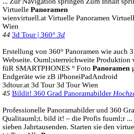
... Zur Navigation springen Zum Inhalt spri
Virtuelle
Panoramen
wienvirtuell.at Virtuelle Panoramen Virtu
Wien
44
3d Tour | 360°
3d
Erstellung von 360° Panoramen wie auch 3
Webseite. Ouml;sterreichweite Produktion v
füR SMARTPHONES ° Foto
Panoramen
g
Endgeräte wie zB iPhoneiPadAndroid
3dtour.at 3d Tour 3d Tour Wien
45
Bildit! 360 Grad Panoramabilder
Hochze
Professionelle Panoramabilder und 360 G
Qualitauml;t. bild it! – die Profis fuuml;r ..
sieben Jahrtausenden. Starten sie den virt