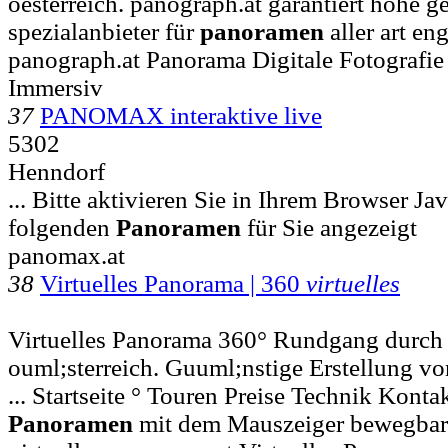
oesterreich. panograph.at garantiert hohe ges
spezialanbieter für
panoramen
aller art en
panograph.at Panorama Digitale Fotografie
Immersiv
37
PANOMAX interaktive live
5302
Henndorf
... Bitte aktivieren Sie in Ihrem Browser Ja
folgenden
Panoramen
für Sie angezeigt
panomax.at
38
Virtuelles Panorama | 360
virtuelles
Virtuelles Panorama 360° Rundgang durch
ouml;sterreich. Guuml;nstige Erstellung v
... Startseite ° Touren Preise Technik Kontak
Panoramen
mit dem Mauszeiger bewegbar