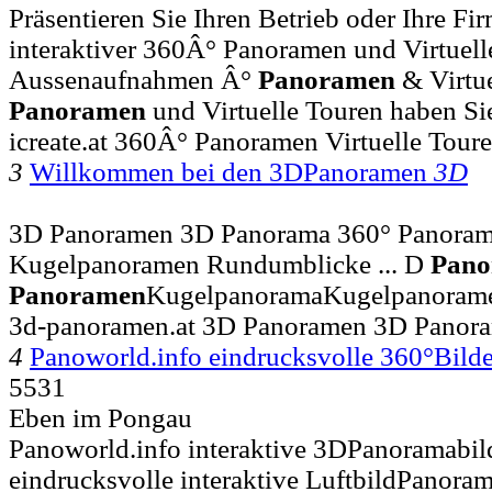
Präsentieren Sie Ihren Betrieb oder Ihre Fir
interaktiver 360Â° Panoramen und Virtueller
Aussenaufnahmen Â°
Panoramen
& Virtue
Panoramen
und Virtuelle Touren haben Sie
icreate.at 360Â° Panoramen Virtuelle Tour
3
Willkommen bei den 3DPanoramen
3D
3D Panoramen 3D Panorama 360° Panora
Kugelpanoramen Rundumblicke ... D
Pano
Panoramen
KugelpanoramaKugelpanorame
3d-panoramen.at 3D Panoramen 3D Panor
4
Panoworld.info eindrucksvolle 360°Bild
5531
Eben im Pongau
Panoworld.info interaktive 3DPanoramabil
eindrucksvolle interaktive LuftbildPanoram