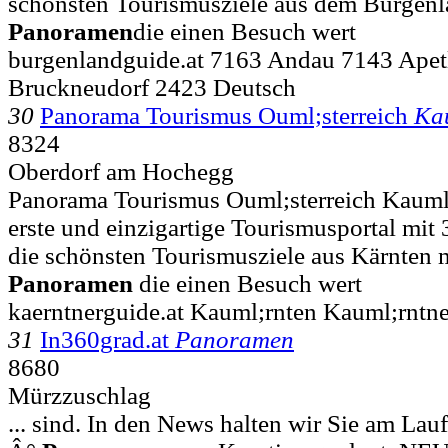
schönsten Tourismusziele aus dem Burgenla
Panoramen
die einen Besuch wert
burgenlandguide.at 7163 Andau 7143 Apet
Bruckneudorf 2423 Deutsch
30
Panorama Tourismus Ouml;sterreich
Ka
8324
Oberdorf am Hochegg
Panorama Tourismus Ouml;sterreich Kauml
erste und einzigartige Tourismusportal mit 
die schönsten Tourismusziele aus Kärnten m
Panoramen
die einen Besuch wert
kaerntnerguide.at Kauml;rnten Kauml;rntn
31
In360grad.at
Panoramen
8680
Mürzzuschlag
... sind. In den News halten wir Sie am La