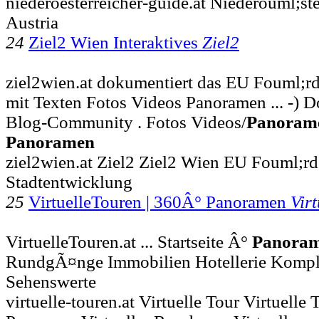
niederoesterreicher-guide.at Niederouml;st
Austria
24
Ziel2 Wien Interaktives
Ziel2
ziel2wien.at dokumentiert das EU Fouml;rd
mit Texten Fotos Videos Panoramen ... -) 
Blog-Community . Fotos Videos/
Panoram
Panoramen
ziel2wien.at Ziel2 Ziel2 Wien EU Fouml;rd
Stadtentwicklung
25
VirtuelleTouren | 360Â° Panoramen
Virt
VirtuelleTouren.at ... Startseite Â°
Panora
RundgÃ¤nge Immobilien Hotellerie Kompl
Sehenswerte
virtuelle-touren.at Virtuelle Tour Virtuelle