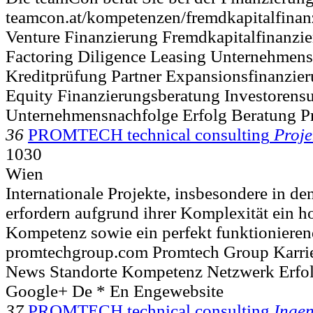
teamcon.at/kompetenzen/fremdkapitalfinan
Venture Finanzierung Fremdkapitalfinanz
Factoring Diligence Leasing Unternehmen
Kreditprüfung Partner Expansionsfinanzi
Equity Finanzierungsberatung Investoren
Unternehmensnachfolge Erfolg Beratung Pr
36
PROMTECH technical consulting
Proj
1030
Wien
Internationale Projekte, insbesondere in d
erfordern aufgrund ihrer Komplexität ein h
Kompetenz sowie ein perfekt funktionieren
promtechgroup.com Promtech Group Karri
News Standorte Kompetenz Netzwerk Erfol
Google+ De * En Engewebsite
37
PROMTECH technical consulting
Ingen