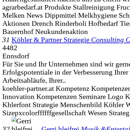
agrarbedarf.at Produkte Stallreinigung Fru
Melken News Dippmittel Melkhygiene Schn
Aktionen Drench Rinderboli Hofbedarf Tie
Bauernhof Neukundenaktion
31
Köhler & Partner Strategie
Consulting 
4482
Ennsdorf
Für Sie und Ihr Unternehmen sind wir gerne
Erfolgspotentiale in der Verbesserung Ihrer 
Arbeitsabläufe, Ihrer..
koehler-partner.at Kompetenz Kompetenz
Innovation Kompetenzen Seminare Logo 
Khlerfont Strategie Menschenbild Köhler
Sizepxcolorffffffgesellschaft Wesen Strate
32
Gerri bleifrei
Musik &Enterta