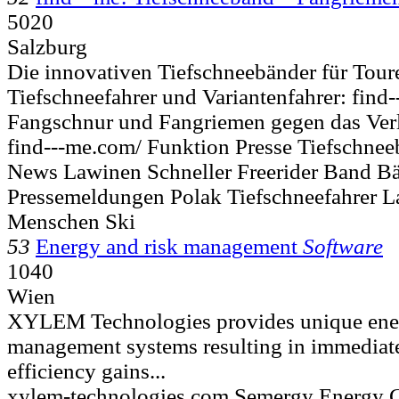
5020
Salzburg
Die innovativen Tiefschneebänder für Toure
Tiefschneefahrer und Variantenfahrer: find--
Fangschnur und Fangriemen gegen das Verl
find---me.com/ Funktion Presse Tiefschne
News Lawinen Schneller Freerider Band B
Pressemeldungen Polak Tiefschneefahrer 
Menschen Ski
53
Energy and risk management
Software
1040
Wien
XYLEM Technologies provides unique ener
management systems resulting in immediat
efficiency gains...
xylem-technologies.com Semergy Energy C