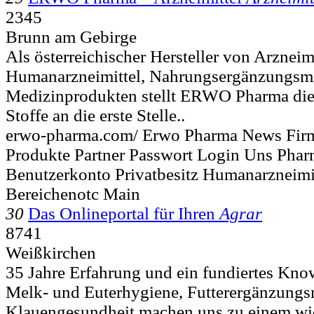
2345
Brunn am Gebirge
Als österreichischer Hersteller von Arzneimi
Humanarzneimittel, Nahrungsergänzungsmi
Medizinprodukten stellt ERWO Pharma die Q
Stoffe an die erste Stelle..
erwo-pharma.com/ Erwo Pharma News Fir
Produkte Partner Passwort Login Uns Pha
Benutzerkonto Privatbesitz Humanarzneimi
Bereichenotc Main
30
Das Onlineportal für Ihren
Agrar
8741
Weißkirchen
35 Jahre Erfahrung und ein fundiertes Kn
Melk- und Euterhygiene, Futterergänzungs
Klauengesundheit machen uns zu einem wic