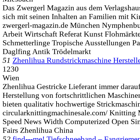
Das Zwergerl Magazin aus dem Verlagshaus
sich mit seinen Inhalten an Familien mit Ki
zwergerl-magazin.de München Nymphenbur
Arbeit Wirtschaft Referat Kunst Flohmärk
Schmetterlinge Tropische Ausstellungen Pa
Daglfing Antik Trödelmarkt
51
Zhenlihua Rundstrickmaschine Herstell
1230
Wien
Zhenlihua Gestricke Lieferant immer darauf
Herstellung von fortschrittlichen Maschine
bieten qualitativ hochwertige Strickmaschin
circularknittingmachinesale.com/ Knitting
Speed News Width Computerized Open Sin
Fairs Zhenlihua China
52
find---me! Tiefschneeband – Fangrieme