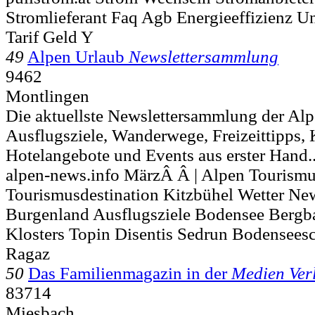
Stromlieferant Faq Agb Energieeffizienz U
Tarif Geld Y
49
Alpen Urlaub
Newslettersammlung
9462
Montlingen
Die aktuellste Newslettersammlung der Alp
Ausflugsziele, Wanderwege, Freizeittipps, 
Hotelangebote und Events aus erster Hand..
alpen-news.info MärzÂ Â | Alpen Tourismus
Tourismusdestination Kitzbühel Wetter N
Burgenland Ausflugsziele Bodensee Bergb
Klosters Topin Disentis Sedrun Bodenseesc
Ragaz
50
Das Familienmagazin in der
Medien Ver
83714
Miesbach