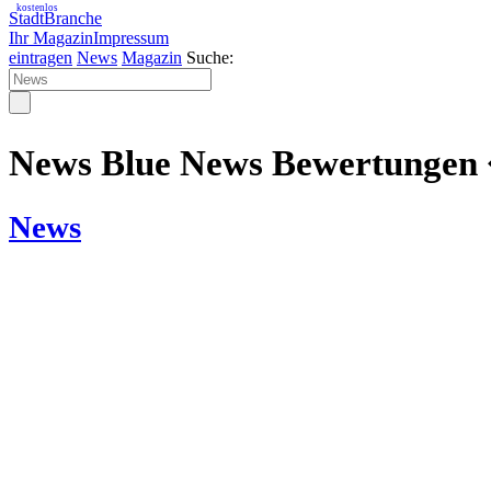
kostenlos
StadtBranche
Ihr Magazin
Impressum
eintragen
News
Magazin
Suche:
News Blue News Bewertungen 
News