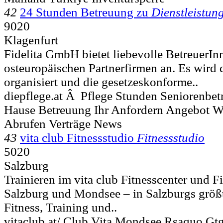
42
24 Stunden Betreuung zu
Dienstleistun
9020
Klagenfurt
Fidelita GmbH bietet liebevolle BetreuerIn
osteuropäischen Partnerfirmen an. Es wird 
organisiert und die gesetzeskonforme..
diepflege.at Â Pflege Stunden Seniorenbet
Hause Betreuung Ihr Anfordern Angebot Wt
Abrufen Verträge News
43
vita club Fitnessstudio
Fitnessstudio
5020
Salzburg
Trainieren im vita club Fitnesscenter und Fi
Salzburg und Mondsee – in Salzburgs größ
Fitness, Training und..
vitaclub.at/ Club Vita Mondsee Rsaquo Gtg