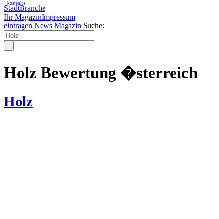
kostenlos
StadtBranche
Ihr Magazin
Impressum
eintragen
News
Magazin
Suche:
Holz Bewertung �sterreich
Holz