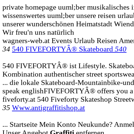
private homepage uuml;ber musikalisches 
wissenswertes uuml;ber unsere reisen urlaub
unserer wunderschönen Heimatstadt Wiende
Wir freu'n uns natürlich
wagners-web.at Events Urlaub Reisen Ame
34
540 FIVEFORTYÂ® Skateboard
540
540 FIVEFORTYÂ® ist Lifestyle. Skateboa
Kombination authentischer street sportswear
... die lokale Skateboard-Mountainbike-un
speak englishFIVEFORTYÂ® offers you a
fiveforty.at 540 Fiveforty Skateshop Street
35
Www.antigraffitishop.at
... Startseite Mein Konto Neukunde? Anm
Unser Angebot
Graffiti
entfernen