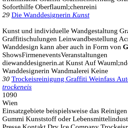
Soforthilfe Oberflauml;chenreini
29
Die Wanddesignerin
Kunst
Kunst und individuelle Wandgestaltung Gra
Graffitischulungen Leinwandbestellung Acryl
Wanddesign kann aber auch in Form von
G
ShowsFirmeneventsVeranstaltungen
diewanddesignerin.at Kunst Auf Wauml;nde
Wanddesignerin Wandmalerei Keine
30
Trockeisreinigung Graffiti Weinfass Au
trockeneis
1090
Wien
Einsatzgebiete beispielsweise das Reinige
Gummi Kunststoff oder Lebensmittelindustri
Presse Kontakt Dry Ice Company Trockeis