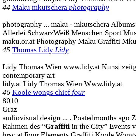
44
Maku mkutschera
photography
photography ... maku - mkutschera Album
Allerlei SchwarzWeiß Menschen Sport Mu
maku.or.at Photography Maku Graffiti Mku
45
Thomas Lidy
Lidy
Lidy Thomas Wien www.lidy.at Kunst zeit
contemporary art
lidy.at Lidy Thomas Wien Www.lidy.at
46
Koole wongs chief
four
8010
Graz
audiovisual design ... . Postedmonths ago
Rahmen des “
Graffiti
in the City” Events 
brsc.at Four Elements Graffiti Koole Wongs