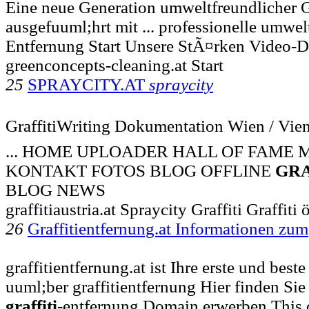
Eine neue Generation umweltfreundlicher G
ausgefuuml;hrt mit ... professionelle umwe
Entfernung Start Unsere StÃ¤rken Video-
greenconcepts-cleaning.at Start
25
SPRAYCITY.AT
spraycity
GraffitiWriting Dokumentation Wien / Vienn
... HOME UPLOADER HALL OF FAME 
KONTAKT FOTOS BLOG OFFLINE
GRA
BLOG NEWS
graffitiaustria.at Spraycity Graffiti Graffiti 
26
Graffitientfernung.at Informationen zum
graffitientfernung.at ist Ihre erste und best
uuml;ber graffitientfernung Hier finden Sie 
graffiti
-entfernung Domain erwerben This