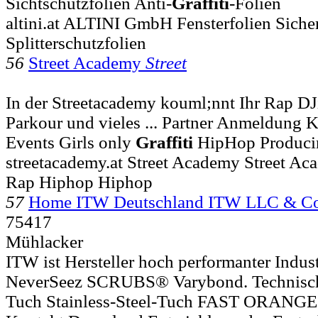
Sichtschutzfolien Anti-
Graffiti
-Folien
altini.at ALTINI GmbH Fensterfolien Sicher
Splitterschutzfolien
56
Street Academy
Street
In der Streetacademy kouml;nnt Ihr Rap D
Parkour und vieles ... Partner Anmeldung 
Events Girls only
Graffiti
HipHop Produci
streetacademy.at Street Academy Street A
Rap Hiphop Hiphop
57
Home ITW Deutschland ITW LLC & C
75417
Mühlacker
ITW ist Hersteller hoch performanter Indus
NeverSeez SCRUBS® Varybond. Technische 
Tuch Stainless-Steel-Tuch FAST ORANGE