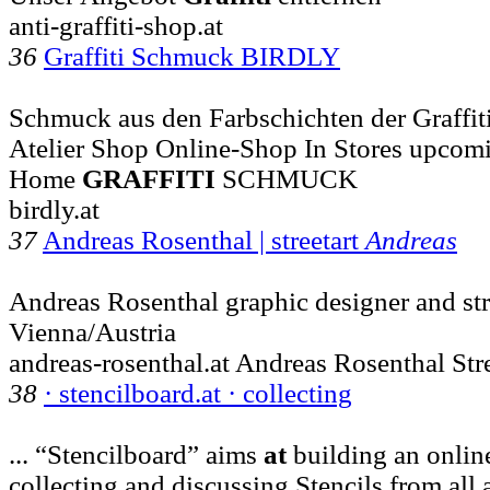
anti-graffiti-shop.at
36
Graffiti Schmuck BIRDLY
Schmuck aus den Farbschichten der Graffiti
Atelier Shop Online-Shop In Stores upcom
Home
GRAFFITI
SCHMUCK
birdly.at
37
Andreas Rosenthal | streetart
Andreas
Andreas Rosenthal graphic designer and stre
Vienna/Austria
andreas-rosenthal.at Andreas Rosenthal Stre
38
· stencilboard.at · collecting
... “Stencilboard” aims
at
building an onli
collecting and discussing Stencils from all