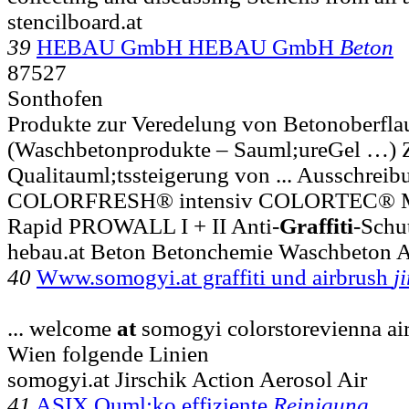
stencilboard.at
39
HEBAU GmbH HEBAU GmbH
Beton
87527
Sonthofen
Produkte zur Veredelung von Betonoberfla
(Waschbetonprodukte – Sauml;ureGel …) Zu
Qualitauml;tssteigerung von ... Ausschreib
COLORFRESH® intensiv COLORTEC®
Rapid PROWALL I + II Anti-
Graffiti
-Schu
hebau.at Beton Betonchemie Waschbeton A
40
Www.somogyi.at graffiti und airbrush
j
... welcome
at
somogyi colorstorevienna ai
Wien folgende Linien
somogyi.at Jirschik Action Aerosol Air
41
ASIX Ouml;ko effiziente
Reinigung