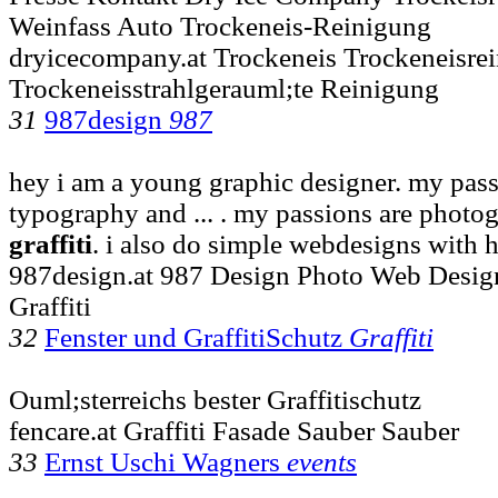
Weinfass Auto Trockeneis-Reinigung
dryicecompany.at Trockeneis Trockeneisre
Trockeneisstrahlgerauml;te Reinigung
31
987design
987
hey i am a young graphic designer. my pas
typography and ... . my passions are phot
graffiti
. i also do simple webdesigns with 
987design.at 987 Design Photo Web Desig
Graffiti
32
Fenster und GraffitiSchutz
Graffiti
Ouml;sterreichs bester Graffitischutz
fencare.at Graffiti Fasade Sauber Sauber
33
Ernst Uschi Wagners
events