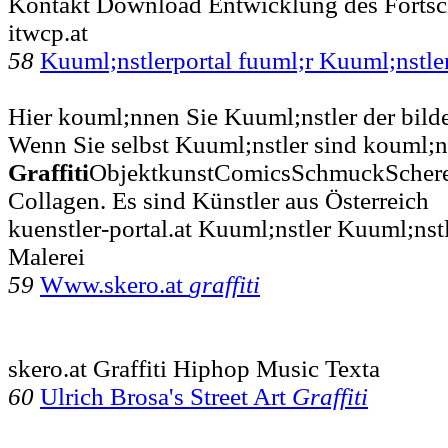
Kontakt Download Entwicklung des Fortsch
itwcp.at
58
Kuuml;nstlerportal fuuml;r Kuuml;nstle
Hier kouml;nnen Sie Kuuml;nstler der bil
Wenn Sie selbst Kuuml;nstler sind kouml;nn
Graffiti
ObjektkunstComicsSchmuckSchere
Collagen. Es sind Künstler aus Österreich
kuenstler-portal.at Kuuml;nstler Kuuml;nst
Malerei
59
Www.skero.at
graffiti
skero.at Graffiti Hiphop Music Texta
60
Ulrich Brosa's Street Art
Graffiti