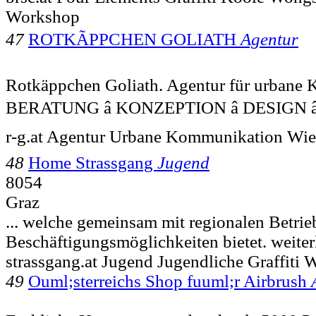
Workshop
47
ROTKÃPPCHEN GOLIATH
Agentur
Rotkäppchen Goliath. Agentur für urbane
BERATUNG â KONZEPTION â DESIGN â
r-g.at Agentur Urbane Kommunikation Wien
48
Home Strassgang
Jugend
8054
Graz
... welche gemeinsam mit regionalen Betrie
Beschäftigungsmöglichkeiten bietet. weiter
strassgang.at Jugend Jugendliche Graffiti
49
Ouml;sterreichs Shop fuuml;r Airbrush