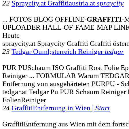
22
Spraycity.at Graffitiaustria.at
spraycity
... FOTOS BLOG OFFLINE-
GRAFFITI
-
UPLOADER HALL-OF-FAME-MAP LIN
Heute
spraycity.at Spraycity Graffiti Graffiti öster
23
Tedgar Ouml;sterreich Reiniger
tedgar
PUR PUSchaum ISO Graffiti Rost Folie Epo
Reiniger ... FORMULAR Warum TEDGAR
Entfernung von ausgehärteten PURPU - 
tedgar.at Tedgar Pu PUR Schaum Reiniger 
FolienReiniger
24
GraffitiEntfernung in Wien |
Start
GraffitiEntfernung aus Wien mit dem fortsc