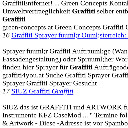
GraffitiEntferner! ... Green Concepts Konta
Umweltvertraeglichkeit
Graffiti
selber ent
Graffiti
green-concepts.at Green Concepts Graffiti G
16
Graffiti Sprayer fuuml;r Ouml;sterreich:
Sprayer fuuml;r Graffiti Auftrauml;ge (Wa
Fassadengestaltung) oder Spruuml;her Wor
finden hier Sprayer für
Graffiti
Aufträgeode
graffiti4you.at Suche Graffiti Sprayer Graff
Sprayer Graffiti Sprayer Gesucht
17
SIUZ Graffiti
Graffiti
SIUZ das ist GRAFFITI und ARTWORK fu
Instrumente KFZ CaseMod ... " Termine fo
& Artwork - Diese -Adresse ist vor Spambo