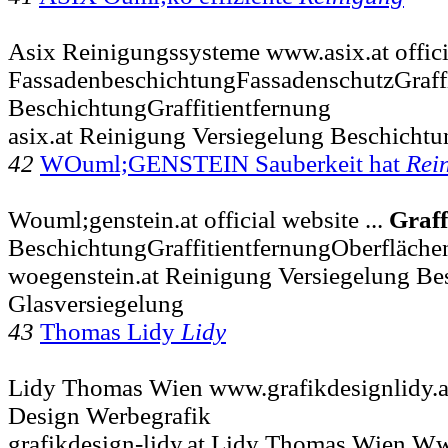
Asix Reinigungssysteme www.asix.at officia
FassadenbeschichtungFassadenschutzGraff
BeschichtungGraffitientfernung
asix.at Reinigung Versiegelung Beschichtu
42
WOuml;GENSTEIN Sauberkeit hat
Rei
Wouml;genstein.at official website ...
Graff
BeschichtungGraffitientfernungOberfläch
woegenstein.at Reinigung Versiegelung Be
Glasversiegelung
43
Thomas Lidy
Lidy
Lidy Thomas Wien www.grafikdesignlidy.at
Design Werbegrafik
grafikdesign-lidy.at Lidy Thomas Wien Ww