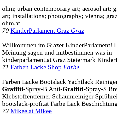
ohm; urban contemporary art; aerosol art; gra
art; installations; photography; vienna; graz
ohm.at
70
KinderParlament Graz
Graz
Willkommen im Grazer KinderParlament! Hi
Meinung sagen und mitbestimmen was in
kinderparlament.at Graz Steiermark Kinde
71
Farben Lacke Shop
Farbe
Farben Lacke Bootslack Yachtlack Reiniger 
Graffiti
-Spray-B Anti-
Graffiti
-Spray-S Br
Klebstoffentferner Schaumreiniger Sprühre
bootslack-profi.at Farbe Lack Beschichtun
72
Mikee.at Mikee