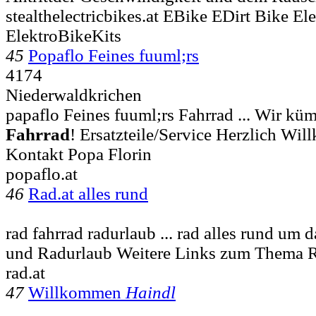
stealthelectricbikes.at EBike EDirt Bike E
ElektroBikeKits
45
Popaflo Feines fuuml;rs
4174
Niederwaldkrichen
papaflo Feines fuuml;rs Fahrrad ... Wir k
Fahrrad
! Ersatzteile/Service Herzlich Wi
Kontakt Popa Florin
popaflo.at
46
Rad.at alles rund
rad fahrrad radurlaub ... rad alles rund um
und Radurlaub Weitere Links zum Thema 
rad.at
47
Willkommen
Haindl