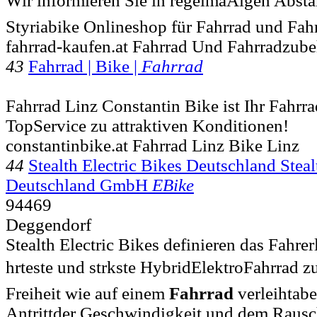
Wir informieren Sie in regelmäÃigen Abst
Styriabike Onlineshop für Fahrrad und Fah
fahrrad-kaufen.at Fahrrad Und Fahrradzub
43
Fahrrad | Bike |
Fahrrad
Fahrrad Linz Constantin Bike ist Ihr Fahrr
TopService zu attraktiven Konditionen!
constantinbike.at Fahrrad Linz Bike Linz
44
Stealth Electric Bikes Deutschland Steal
Deutschland GmbH
EBike
94469
Deggendorf
Stealth Electric Bikes definieren das Fahrer
hrteste und strkste HybridElektroFahrrad zu
Freiheit wie auf einem
Fahrrad
verleihtabe
Antrittder Geschwindigkeit und dem Raus