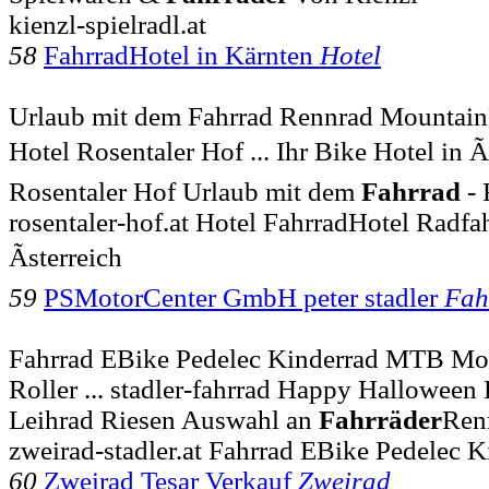
kienzl-spielradl.at
58
FahrradHotel in Kärnten
Hotel
Urlaub mit dem Fahrrad Rennrad Mountain
Hotel Rosentaler Hof ... Ihr Bike Hotel in Ã
Rosentaler Hof Urlaub mit dem
Fahrrad
- 
rosentaler-hof.at Hotel FahrradHotel Radfa
Ãsterreich
59
PSMotorCenter GmbH peter stadler
Fah
Fahrrad EBike Pedelec Kinderrad MTB Mo
Roller ... stadler-fahrrad Happy Hallowee
Leihrad Riesen Auswahl an
Fahrräder
Ren
zweirad-stadler.at Fahrrad EBike Pedelec K
60
Zweirad Tesar Verkauf
Zweirad