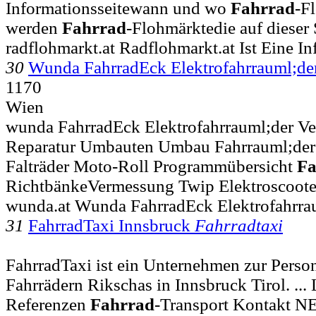
Informationsseitewann und wo
Fahrrad
-F
werden
Fahrrad
-Flohmärktedie auf dieser 
radflohmarkt.at Radflohmarkt.at Ist Eine In
30
Wunda FahrradEck Elektrofahrrauml;de
1170
Wien
wunda FahrradEck Elektrofahrrauml;der Ve
Reparatur Umbauten Umbau Fahrrauml;der E
Falträder Moto-Roll Programmübersicht
Fa
RichtbänkeVermessung Twip Elektroscoot
wunda.at Wunda FahrradEck Elektrofahrra
31
FahrradTaxi Innsbruck
Fahrradtaxi
FahrradTaxi ist ein Unternehmen zur Perso
Fahrrädern Rikschas in Innsbruck Tirol. ...
Referenzen
Fahrrad
-Transport Kontakt