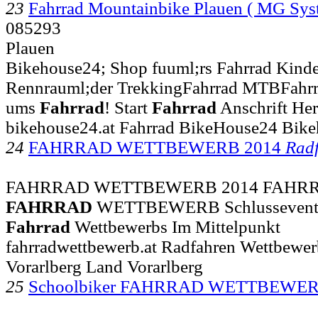
23
Fahrrad Mountainbike Plauen ( MG S
085293
Plauen
Bikehouse24; Shop fuuml;rs Fahrrad Kinde
Rennrauml;der TrekkingFahrrad MTBFahrrad
ums
Fahrrad
! Start
Fahrrad
Anschrift He
bikehouse24.at Fahrrad BikeHouse24 Bike
24
FAHRRAD WETTBEWERB 2014
Rad
FAHRRAD WETTBEWERB 2014 FAHRRA
FAHRRAD
WETTBEWERB Schlussevent de
Fahrrad
Wettbewerbs Im Mittelpunkt
fahrradwettbewerb.at Radfahren Wettbewerb
Vorarlberg Land Vorarlberg
25
Schoolbiker FAHRRAD WETTBEWER