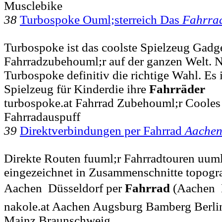
Musclebike
38
Turbospoke Ouml;sterreich Das
Fahrra
Turbospoke ist das coolste Spielzeug Gadg
Fahrradzubehouml;r auf der ganzen Welt. Nu
Turbospoke definitiv die richtige Wahl. Es i
Spielzeug für Kinderdie ihre
Fahrräder
turbospoke.at Fahrrad Zubehouml;r Cooles
Fahrradauspuff
39
Direktverbindungen per Fahrrad
Aache
Direkte Routen fuuml;r Fahrradtouren uum
eingezeichnet in Zusammenschnitte topograf
Aachen  Düsseldorf per
Fahrrad
(Aachen 
nakole.at Aachen Augsburg Bamberg Berli
Mainz Braunschweig