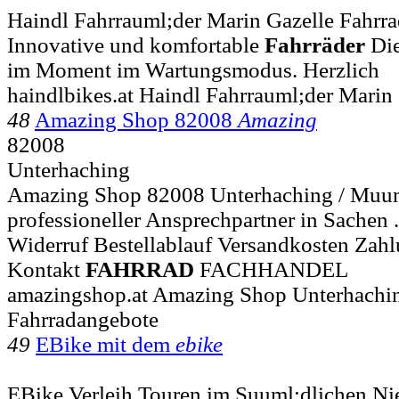
Haindl Fahrrauml;der Marin Gazelle Fahrr
Innovative und komfortable
Fahrräder
Die
im Moment im Wartungsmodus. Herzlich
haindlbikes.at Haindl Fahrrauml;der Marin
48
Amazing Shop 82008
Amazing
82008
Unterhaching
Amazing Shop 82008 Unterhaching / Muum
professioneller Ansprechpartner in Sachen .
Widerruf Bestellablauf Versandkosten Zah
Kontakt
FAHRRAD
FACHHANDEL
amazingshop.at Amazing Shop Unterhachi
Fahrradangebote
49
EBike mit dem
ebike
EBike Verleih Touren im Suuml;dlichen Ni