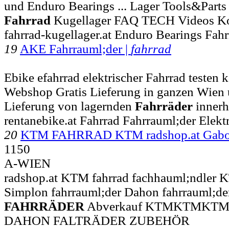
und Enduro Bearings ... Lager Tools&Parts
Fahrrad
Kugellager FAQ TECH Videos Ko
fahrrad-kugellager.at Enduro Bearings Fah
19
AKE Fahrrauml;der |
fahrrad
Ebike efahrrad elektrischer Fahrrad testen k
Webshop Gratis Lieferung in ganzen Wie
Lieferung von lagernden
Fahrräder
innerh
rentanebike.at Fahrrad Fahrrauml;der Elekt
20
KTM FAHRRAD KTM radshop.at Gabor
1150
A-WIEN
radshop.at KTM fahrrad fachhauml;ndler 
Simplon fahrrauml;der Dahon fahrrauml;der .
FAHRRÄDER
Abverkauf KTMKTMKTM
DAHON FALTRÄDER ZUBEHÖR