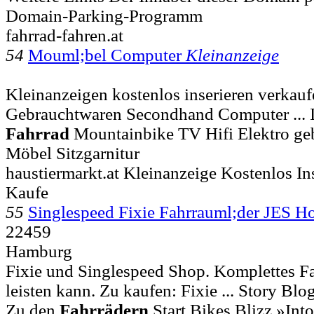
Domain-Parking-Programm
fahrrad-fahren.at
54
Mouml;bel Computer
Kleinanzeige
Kleinanzeigen kostenlos inserieren verkauf
Gebrauchtwaren Secondhand Computer ... I
Fahrrad
Mountainbike TV Hifi Elektro geb
Möbel Sitzgarnitur
haustiermarkt.at Kleinanzeige Kostenlos In
Kaufe
55
Singlespeed Fixie Fahrrauml;der JES
22459
Hamburg
Fixie und Singlespeed Shop. Komplettes Fa
leisten kann. Zu kaufen: Fixie ... Story B
Zu den
Fahrrädern
Start Bikes Blizz »Into