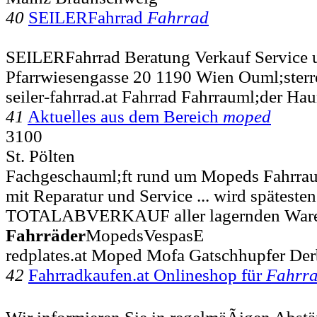
40
SEILERFahrrad
Fahrrad
SEILERFahrrad Beratung Verkauf Service 
Pfarrwiesengasse 20 1190 Wien Ouml;sterr
seiler-fahrrad.at Fahrrad Fahrrauml;der Hau
41
Aktuelles aus dem Bereich
moped
3100
St. Pölten
Fachgeschauml;ft rund um Mopeds Fahrra
mit Reparatur und Service ... wird spätesten
TOTALABVERKAUF aller lagernden Ware
Fahrräder
MopedsVespasE
redplates.at Moped Mofa Gatschhupfer Der
42
Fahrradkaufen.at Onlineshop für
Fahrr