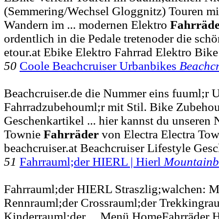
(Semmering/Wechsel Gloggnitz) Touren mit
Wandern im ... modernen Elektro
Fahrräd
ordentlich in die Pedale tretenoder die sc
etour.at Ebike Elektro Fahrrad Elektro Bike
50
Coole Beachcruiser Urbanbikes
Beachcr
Beachcruiser.de die Nummer eins fuuml;r 
Fahrradzubehouml;r mit Stil. Bike Zubehou
Geschenkartikel ... hier kannst du unseren 
Townie
Fahrräder
von Electra Electra Tow
beachcruiser.at Beachcruiser Lifestyle Gesc
51
Fahrrauml;der HIERL | Hierl
Mountainb
Fahrrauml;der HIERL Straszlig;walchen: M
Rennrauml;der Crossrauml;der Trekkingrau
Kinderrauml;der ... Menü HomeFahrräder H