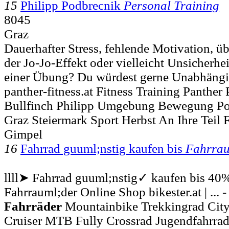
15
Philipp Podbrecnik
Personal Training
8045
Graz
Dauerhafter Stress, fehlende Motivation, übe
der Jo-Jo-Effekt oder vielleicht Unsicherhe
einer Übung? Du würdest gerne Unabhängi
panther-fitness.at Fitness Training Panthe
Bullfinch Philipp Umgebung Bewegung Po
Graz Steiermark Sport Herbst An Ihre Teil F
Gimpel
16
Fahrrad guuml;nstig kaufen bis
Fahrrau
llll➤ Fahrrad guuml;nstig✓ kaufen bis 40
Fahrrauml;der Online Shop bikester.at | ... -
Fahrräder
Mountainbike Trekkingrad City
Cruiser MTB Fully Crossrad Jugendfahrra