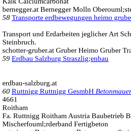
Kalk Calciumcarbonat
bernegger.at Bernegger Molln Oberouml;ste
58
Transporte erdbewegungen heimo grub
Transport und Erdarbeiten jeglicher Art Sc
Steinbruch.
schotter-gruber.at Gruber Heimo Gruber Tr
59
Erdbau Salzburg Straszlig;enbau
erdbau-salzburg.at
60
Ruttnigg Ruttnigg GesmbH
Betonmaue
4661
Roitham
Fa. Ruttnigg Roitham Austria Baubetrieb B
Mischerfouml;rderband Fertigbeton