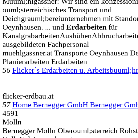
Muuml;hlgassner: Wir sind ein konzessioni
ouml;sterreichisches Transport und
Deichgrauml;bereiunternehmen mit Standor
Oeynhausen. ... und
Erdarbeiten
für
KanalgrabarbeitenAushübenAbbrucharbeiten
ausgebildeten Fachpersonal
muehlgassner.at Transporte Oeynhausen D
Planierarbeiten Erdarbeiten
56
Flicker´s Erdarbeiten u. Arbeitsbuuml;h
flicker-erdbau.at
57
Home Bernegger GmbH Bernegger Gm
4591
Molln
Bernegger Molln Oberouml;sterreich Rohst