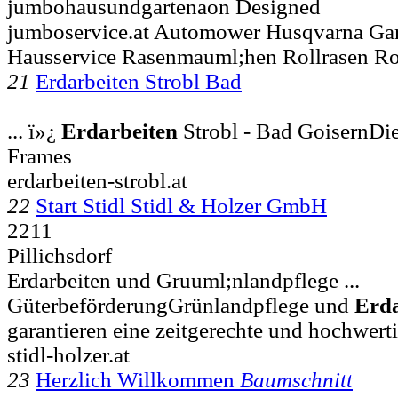
jumbohausundgartenaon Designed
jumboservice.at Automower Husqvarna Gar
Hausservice Rasenmauml;hen Rollrasen Ro
21
Erdarbeiten Strobl Bad
... ï»¿
Erdarbeiten
Strobl - Bad GoisernDie
Frames
erdarbeiten-strobl.at
22
Start Stidl Stidl & Holzer GmbH
2211
Pillichsdorf
Erdarbeiten und Gruuml;nlandpflege ...
GüterbeförderungGrünlandpflege und
Erda
garantieren eine zeitgerechte und hochwert
stidl-holzer.at
23
Herzlich Willkommen
Baumschnitt