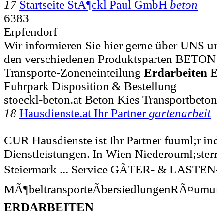
17
Startseite StÃ¶ckl Paul GmbH
beton
6383
Erpfendorf
Wir informieren Sie hier gerne über UNS
den verschiedenen Produktsparten BETON 
Transporte-Zoneneinteilung
Erdarbeiten
E
Fuhrpark Disposition & Bestellung
stoeckl-beton.at Beton Kies Transportbeto
18
Hausdienste.at Ihr Partner
gartenarbeit
CUR Hausdienste ist Ihr Partner fuuml;r in
Dienstleistungen. In Wien Niederouml;ster
Steiermark ... Service GÃTER- & LAS
MÃ¶beltransporteÃbersiedlungenRÃ¤u
ERDARBEITEN