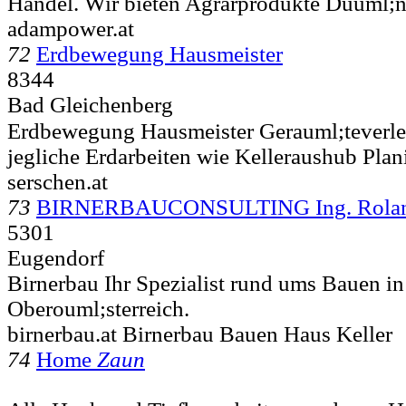
Handel. Wir bieten Agrarprodukte Duuml;n
adampower.at
72
Erdbewegung Hausmeister
8344
Bad Gleichenberg
Erdbewegung Hausmeister Gerauml;teverle
jegliche Erdarbeiten wie Kelleraushub Plan
serschen.at
73
BIRNERBAUCONSULTING Ing. Rola
5301
Eugendorf
Birnerbau Ihr Spezialist rund ums Bauen i
Oberouml;sterreich.
birnerbau.at Birnerbau Bauen Haus Keller
74
Home
Zaun