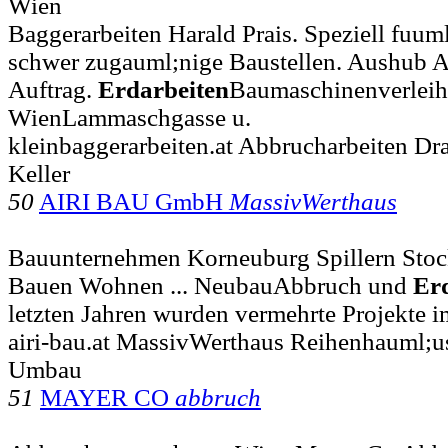
Wien
Baggerarbeiten Harald Prais. Speziell fuum
schwer zugauml;nige Baustellen. Aushub A
Auftrag.
Erdarbeiten
Baumaschinenverleih 
WienLammaschgasse u.
kleinbaggerarbeiten.at Abbrucharbeiten Dr
Keller
50
AIRI BAU GmbH
MassivWerthaus
Bauunternehmen Korneuburg Spillern Stoc
Bauen Wohnen ... NeubauAbbruch und
Er
letzten Jahren wurden vermehrte Projekte 
airi-bau.at MassivWerthaus Reihenhauml;u
Umbau
51
MAYER CO
abbruch