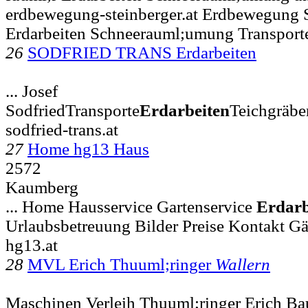
erdbewegung-steinberger.at Erdbewegung 
Erdarbeiten Schneerauml;umung Transporte
26
SODFRIED TRANS Erdarbeiten
... Josef
SodfriedTransporte
Erdarbeiten
Teichgräb
sodfried-trans.at
27
Home hg13 Haus
2572
Kaumberg
... Home Hausservice Gartenservice
Erdarb
Urlaubsbetreuung Bilder Preise Kontakt G
hg13.at
28
MVL Erich Thuuml;ringer
Wallern
Maschinen Verleih Thuuml;ringer Erich B