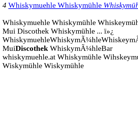
4
Whiskymuehle Whiskymühle
Whiskymüh
Whiskymuehle Whiskymühle Whiskeymüh
Mui Discothek Whiskymühle ... ï»¿
WhiskymuehleWhiskymÃ¼hleWhiskeymÃ
Mui
Discothek
WhiskymÃ¼hleBar
whiskymuehle.at Whiskymühle Wihskeymu
Wiskymühle Wiskymühle