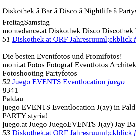
Diskothek â Bar â Disco â Nightlife â Partys 
FreitagSamstag
montedance.at Diskothek Disco Discothek 
51
Diskothek.at ORF Jahresruuml;ckblick
Die besten Eventfotos und Promifotos!
moni.at Fotos Fotograf Eventfotos Archite
Fotoshooting Partyfotos
52
Juego EVENTS Eventlocation
juego
8341
Paldau
juego EVENTS Eventlocation J(ay) in Pa
PARTY styria!
juego.at Juego JuegoEVENTS J(ay) Jay Bad
53
Diskothek.at ORF Jahresruuml;ckblick