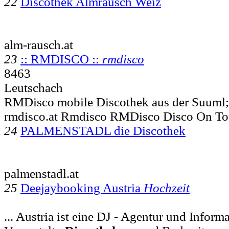
22
Discothek Almrausch Weiz
alm-rausch.at
23
:: RMDISCO ::
rmdisco
8463
Leutschach
RMDisco mobile Discothek aus der Suuml;
rmdisco.at Rmdisco RMDisco Disco On To
24
PALMENSTADL die Discothek
palmenstadl.at
25
Deejaybooking Austria
Hochzeit
... Austria ist eine DJ - Agentur und Inform