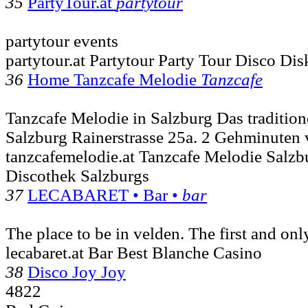
35
PartyTour.at
partytour
partytour events
partytour.at Partytour Party Tour Disco Dis
36
Home Tanzcafe Melodie
Tanzcafe
Tanzcafe Melodie in Salzburg Das traditione
Salzburg Rainerstrasse 25a. 2 Gehminuten
tanzcafemelodie.at Tanzcafe Melodie Salzbu
Discothek Salzburgs
37
LECABARET • Bar •
bar
The place to be in velden. The first and on
lecabaret.at Bar Best Blanche Casino
38
Disco Joy Joy
4822