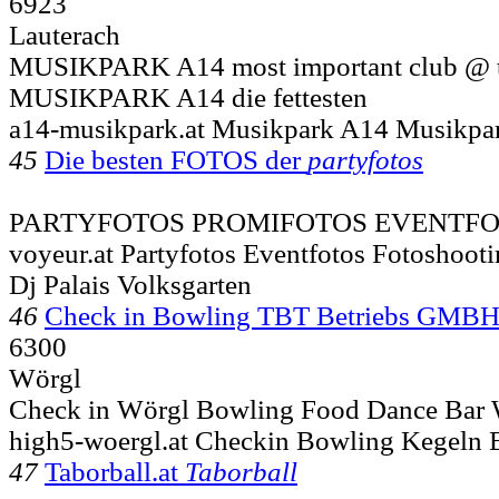
6923
Lauterach
MUSIKPARK A14 most important club @ to
MUSIKPARK A14 die fettesten
a14-musikpark.at Musikpark A14 Musikp
45
Die besten FOTOS der
partyfotos
PARTYFOTOS PROMIFOTOS EVENTFO
voyeur.at Partyfotos Eventfotos Fotoshoot
Dj Palais Volksgarten
46
Check in Bowling TBT Betriebs GMB
6300
Wörgl
Check in Wörgl Bowling Food Dance Bar 
high5-woergl.at Checkin Bowling Kegeln
47
Taborball.at
Taborball