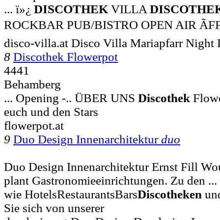
... ï»¿
DISCOTHEK
VILLA
DISCOTHE
ROCKBAR PUB/BISTRO OPEN AIR Ã
disco-villa.at Disco Villa Mariapfarr Nigh
8
Discothek Flowerpot
4441
Behamberg
... Opening -.. ÜBER UNS
Discothek
Flowe
euch und den Stars
flowerpot.at
9
Duo Design Innenarchitektur
duo
Duo Design Innenarchitektur Ernst Fill Wo
plant Gastronomieeinrichtungen. Zu den ..
wie HotelsRestaurantsBars
Discotheken
und
Sie sich von unserer