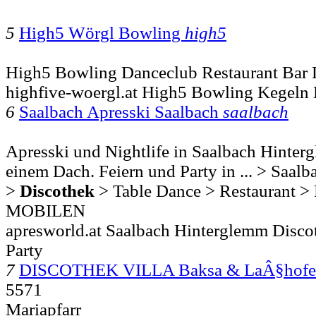
5
High5 Wörgl Bowling
high5
High5 Bowling Danceclub Restaurant Bar 
highfive-woergl.at High5 Bowling Kegeln
6
Saalbach Apresski Saalbach
saalbach
Apresski und Nightlife in Saalbach Hinterg
einem Dach. Feiern und Party in ... > Saalb
>
Discothek
> Table Dance > Restaurant > 
MOBILEN
apresworld.at Saalbach Hinterglemm Disco
Party
7
DISCOTHEK VILLA Baksa & LaÂ§hofe
5571
Mariapfarr