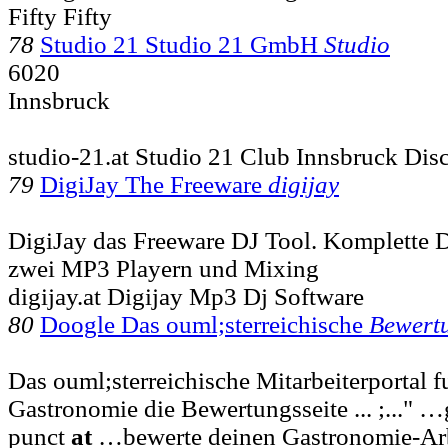
Fifty Fifty
78
Studio 21 Studio 21 GmbH
Studio
6020
Innsbruck
studio-21.at Studio 21 Club Innsbruck Dis
79
DigiJay The Freeware
digijay
DigiJay das Freeware DJ Tool. Komplette 
zwei MP3 Playern und Mixing
digijay.at Digijay Mp3 Dj Software
80
Doogle Das ouml;sterreichische
Bewertu
Das ouml;sterreichische Mitarbeiterportal f
Gastronomie die Bewertungsseite ... ;..." …
punct
at
…bewerte deinen Gastronomie-Arb