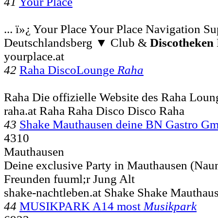
41
Your Place
... ï»¿ Your Place Your Place Navigation Su
Deutschlandsberg ▼ Club &
Discotheken
yourplace.at
42
Raha DiscoLounge
Raha
Raha Die offizielle Website des Raha Loun
raha.at Raha Raha Disco Disco Raha
43
Shake Mauthausen deine BN Gastro G
4310
Mauthausen
Deine exclusive Party in Mauthausen (Naum
Freunden fuuml;r Jung Alt
shake-nachtleben.at Shake Shake Mauthau
44
MUSIKPARK A14 most
Musikpark