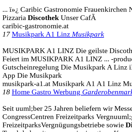
... ï»¿ Caribic Gastronomie Frauenkirchen N
Pizzaria
Discothek
Unser CafÃ
caribic-gastronomie.at
17
Musikpark A1 Linz
Musikpark
MUSIKPARK A1 LINZ Die geilste Discothek
Feiert im MUSIKPARK A1 LINZ ... -product
Gutscheinregelung Die Musikpark A Linz 
App Die Musikpark
musikpark-a1.at Musikpark A1 A1 Linz M
18
Home Gastro Werbung
Garderobenmar
Seit uuml;ber 25 Jahren beliefern wir Mess
CongressCentren Freizeitparks Vergnuuml;g
FreizeitparksVergnügungsbetriebe sowie
D