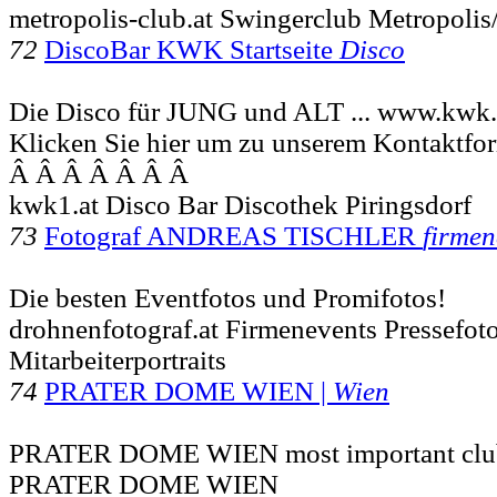
metropolis-club.at Swingerclub Metropolis/
72
DiscoBar KWK Startseite
Disco
Die Disco für JUNG und ALT ... www.kwk.
Klicken Sie hier um zu unserem Kon­takt­fo
Â Â Â Â Â Â Â
kwk1.at Disco Bar Discothek Piringsdorf
73
Fotograf ANDREAS TISCHLER
firmen
Die besten Eventfotos und Promifotos!
drohnenfotograf.at Firmenevents Pressefoto
Mitarbeiterportraits
74
PRATER DOME WIEN |
Wien
PRATER DOME WIEN most important club 
PRATER DOME WIEN