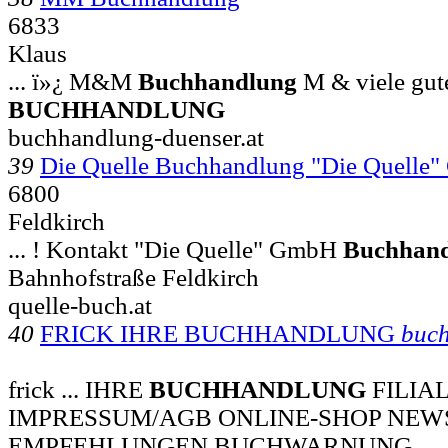
6833
Klaus
... ï»¿ M&M
Buchhandlung
M & viele gut
BUCHHANDLUNG
buchhandlung-duenser.at
39
Die Quelle Buchhandlung "Die Quelle
6800
Feldkirch
... ! Kontakt "Die Quelle" GmbH
Buchhan
Bahnhofstraße Feldkirch
quelle-buch.at
40
FRICK IHRE BUCHHANDLUNG
buc
frick ... IHRE
BUCHHANDLUNG
FILIA
IMPRESSUM/AGB ONLINE-SHOP NEW
EMPFEHLUNGEN BUCHWARNUNG