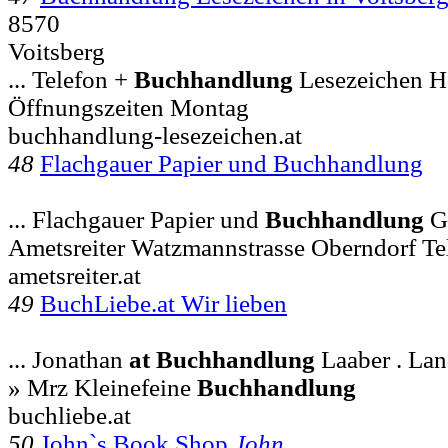
8570
Voitsberg
... Telefon +
Buchhandlung
Lesezeichen Ha
Öffnungszeiten Montag
buchhandlung-lesezeichen.at
48
Flachgauer Papier und Buchhandlung
... Flachgauer Papier und
Buchhandlung
G
Ametsreiter Watzmannstrasse Oberndorf Te
ametsreiter.at
49
BuchLiebe.at Wir lieben
... Jonathan
at
Buchhandlung
Laaber . La
» Mrz Kleinefeine
Buchhandlung
buchliebe.at
50
John`s Book Shop
John