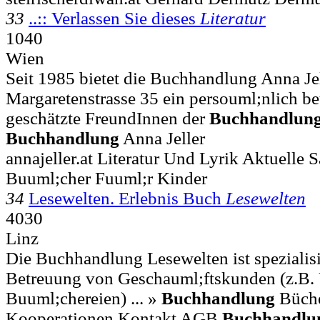
33
..:: Verlassen Sie dieses
Literatur
1040
Wien
Seit 1985 bietet die Buchhandlung Anna Jel
Margaretenstrasse 35 ein persouml;nlich bet
geschätzte FreundInnen der
Buchhandlun
Buchhandlung
Anna Jeller
annajeller.at Literatur Und Lyrik Aktuelle
Buuml;cher Fuuml;r Kinder
34
Lesewelten. Erlebnis Buch
Lesewelten
4030
Linz
Die Buchhandlung Lesewelten ist spezialisie
Betreuung von Geschauml;ftskunden (z.B.
Buuml;chereien) ... »
Buchhandlung
Büche
Kooperationen Kontakt AGB
Buchhandlu