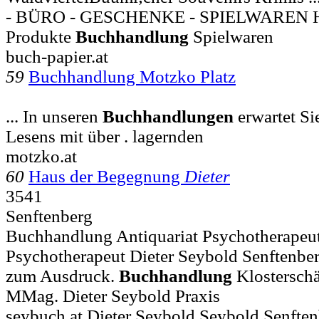
- BÜRO - GESCHENKE - SPIELWAREN 
Produkte
Buchhandlung
Spielwaren
buch-papier.at
59
Buchhandlung Motzko Platz
... In unseren
Buchhandlungen
erwartet Si
Lesens mit über . lagernden
motzko.at
60
Haus der Begegnung
Dieter
3541
Senftenberg
Buchhandlung Antiquariat Psychotherapeut
Psychotherapeut Dieter Seybold Senftenberg
zum Ausdruck.
Buchhandlung
Klosterschä
MMag. Dieter Seybold Praxis
seybuch.at Dieter Seybold Seybold Senfte