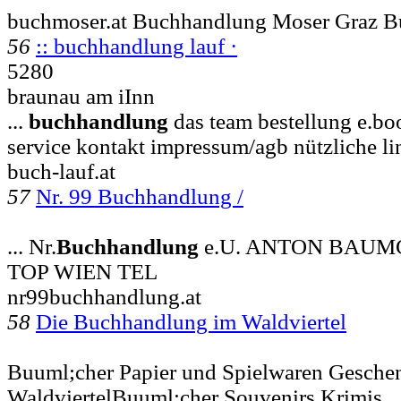
buchmoser.at Buchhandlung Moser Graz B
56
:: buchhandlung lauf ·
5280
braunau am iInn
...
buchhandlung
das team bestellung e.b
service kontakt impressum/agb nützliche li
buch-lauf.at
57
Nr. 99 Buchhandlung /
... Nr.
Buchhandlung
e.U. ANTON BAUM
TOP WIEN TEL
nr99buchhandlung.at
58
Die Buchhandlung im Waldviertel
Buuml;cher Papier und Spielwaren Gesche
WaldviertelBuuml;cher Souvenirs Krimis