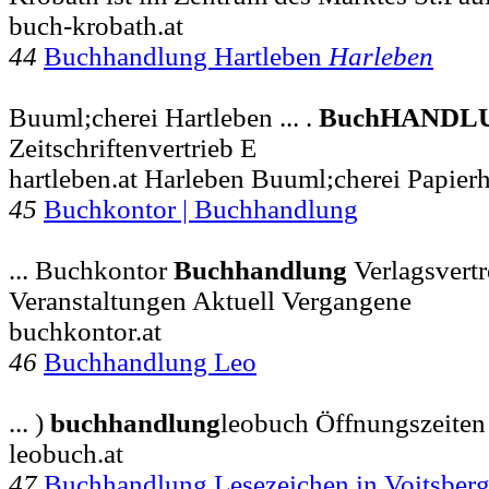
buch-krobath.at
44
Buchhandlung Hartleben
Harleben
Buuml;cherei Hartleben ... .
BuchHANDL
Zeitschriftenvertrieb E
hartleben.at Harleben Buuml;cherei Papier
45
Buchkontor | Buchhandlung
... Buchkontor
Buchhandlung
Verlagsvert
Veranstaltungen Aktuell Vergangene
buchkontor.at
46
Buchhandlung Leo
... )
buchhandlung
leobuch Öffnungszeiten 
leobuch.at
47
Buchhandlung Lesezeichen in Voitsber