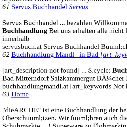
61
Servus Buchhandel
Servus
Servus Buchhandel ... bezahlen Willkomme
Buchhandlung
Bei uns erhalten alle nicht
innerhalb
servusbuch.at Servus Buchhandel Buuml;ch
62
Buchhandlung Mandl in Bad
[art_key
[art_description not found] ... $.cycle;
Buc
Bad Mitterndorf Salzkammergut BÃ¼cher
buchhandlungmandl.at [art_keywords Not
63
Home
"dieARCHE" ist eine Buchhandlung der bes
Oberschuuml;tzen. Wir fuuml;hren auch die
Schuhmarkte ... ! Superware zu Flohmarktp