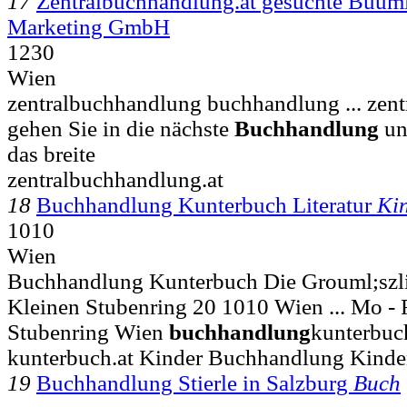
17
Zentralbuchhandlung.at gesuchte Buum
Marketing GmbH
1230
Wien
zentralbuchhandlung buchhandlung ... zen
gehen Sie in die nächste
Buchhandlung
un
das breite
zentralbuchhandlung.at
18
Buchhandlung Kunterbuch Literatur
Ki
1010
Wien
Buchhandlung Kunterbuch Die Grouml;szlig
Kleinen Stubenring 20 1010 Wien ... Mo - Fr .
Stubenring Wien
buchhandlung
kunterbuc
kunterbuch.at Kinder Buchhandlung Kind
19
Buchhandlung Stierle in Salzburg
Buch