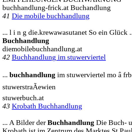
buchhandlung-frick.at Buchandlung
41
Die mobile buchhandlung
... l i n g die.krewawasutanet So ein Glück ...
Buchhandlung
diemobilebuchhandlung.at
42
Buchhandlung im stuwerviertel
...
buchhandlung
im stuwerviertel mo â frb
stuwerstraÃewien
stuwerbuch.at
43
Krobath Buchhandlung
... A Bilder der
Buchhandlung
Die Buch- u
Krobath ist im Zentrum des Marktes St.Pau