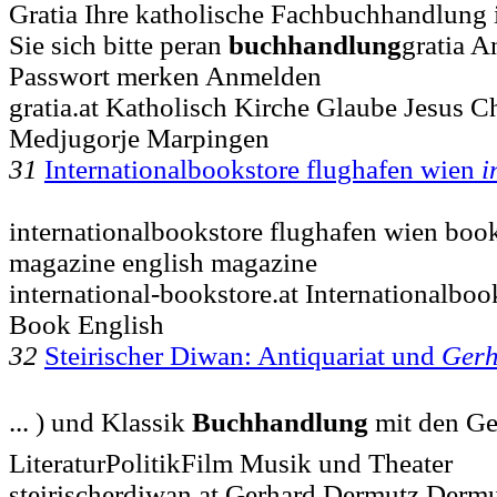
Gratia Ihre katholische Fachbuchhandlung i
Sie sich bitte peran
buchhandlung
gratia 
Passwort merken Anmelden
gratia.at Katholisch Kirche Glaube Jesus C
Medjugorje Marpingen
31
Internationalbookstore flughafen wien
i
internationalbookstore flughafen wien boo
magazine english magazine
international-bookstore.at Internationalbo
Book English
32
Steirischer Diwan: Antiquariat und
Gerh
... ) und Klassik
Buchhandlung
mit den Geb
LiteraturPolitikFilm Musik und Theater
steirischerdiwan.at Gerhard Dermutz Dermu