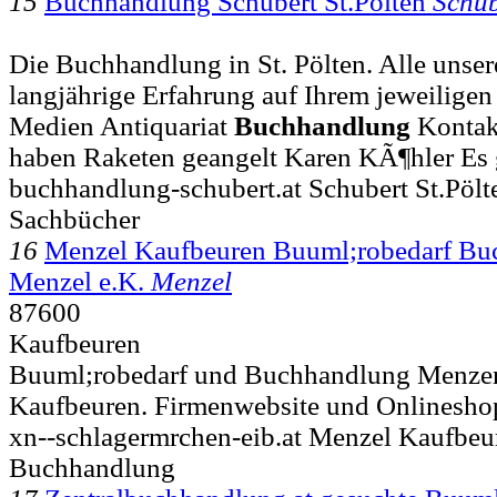
15
Buchhandlung Schubert St.Pölten
Schub
Die Buchhandlung in St. Pölten. Alle unser
langjährige Erfahrung auf Ihrem jeweiligen 
Medien Antiquariat
Buchhandlung
Kontak
haben Raketen geangelt Karen KÃ¶hler Es 
buchhandlung-schubert.at Schubert St.Pöl
Sachbücher
16
Menzel Kaufbeuren Buuml;robedarf Bu
Menzel e.K.
Menzel
87600
Kaufbeuren
Buuml;robedarf und Buchhandlung Menzen
Kaufbeuren. Firmenwebsite und Onlinesho
xn--schlagermrchen-eib.at Menzel Kaufbeu
Buchhandlung